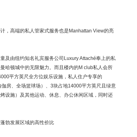
护
端的私人管家式服务也是Manhattan View的亮
约知名礼宾服务公司Luxury Attaché奉上的私
哈顿城中的无限魅力。而且楼内的M club私人会所
4000平方英尺全方位娱乐设施，私人住户专享的
、瑜伽房、全场篮球场）、3块占地14000平方英尺且绿意
烧烤设施）及其他运动、休息、办公休闲区域，同时还
蓬勃发展区域的高性价比