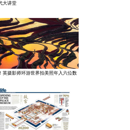
代大讲堂
！英摄影师环游世界拍美照年入六位数