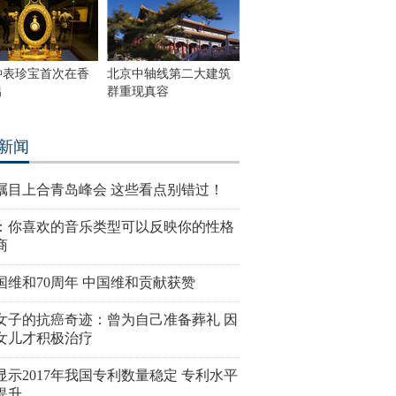
钟表珍宝首次在香
北京中轴线第二大建筑
出
群重现真容
新闻
瞩目上合青岛峰会 这些看点别错过！
：你喜欢的音乐类型可以反映你的性格
商
国维和70周年 中国维和贡献获赞
女子的抗癌奇迹：曾为自己准备葬礼 因
女儿才积极治疗
显示2017年我国专利数量稳定 专利水平
提升