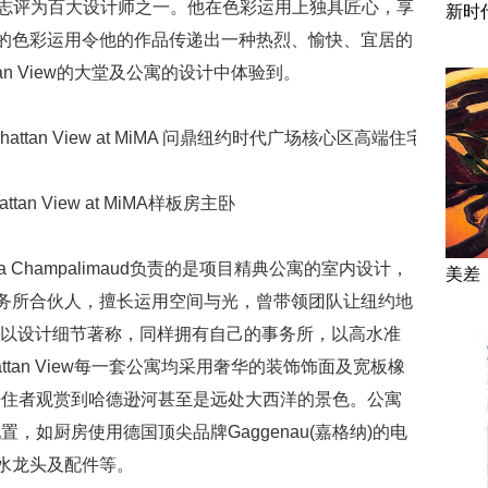
Digest杂志评为百大设计师之一。他在色彩运用上独具匠心，享
新时
般的色彩运用令他的作品传递出一种热烈、愉快、宜居的
an View的大堂及公寓的设计中体验到。
ttan View at MiMA样板房主卧
xandra Champalimaud负责的是项目精典公寓的室内设计，
美差
ard设计事务所合伙人，擅长运用空间与光，曾带领团队让纽约地
；后者以设计细节著称，同样拥有自己的事务所，以高水准
ttan View每一套公寓均采用奢华的装饰饰面及宽板橡
居住者观赏到哈德逊河甚至是远处大西洋的景色。公寓
，如厨房使用德国顶尖品牌Gaggenau(嘉格纳)的电
定制水龙头及配件等。