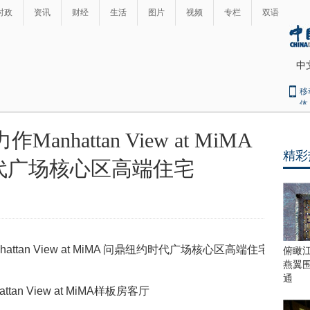
时政
资讯
财经
生活
图片
视频
专栏
双语
中
移
体
hattan View at MiMA
精彩
代广场核心区高端住宅
俯瞰
燕翼
通
ttan View at MiMA样板房客厅