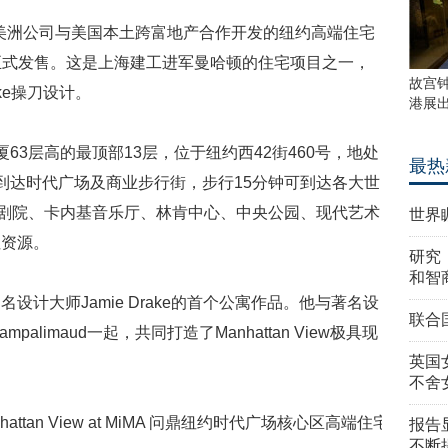
美洲公司与美国本土跨富地产合作开发的纽约高端住宅
iMA在纽约正式发售。这是上海建工进军曼哈顿的住宅项目之一，
故宫
ake操刀设计。
港展
3层高的最顶部13层，位于纽约西42街460号，地处
最热
到达时代广场及商业步行街，步行15分钟可到达各大世
着剧院、卡内基音乐厅、林肯中心、中央公园、现代艺术
世界
住资源。
研究
和智
大师Jamie Drake的首个公寓作品。他与著名设
联合
ra Champalimaud一起，共同打造了Manhattan View极具现
英国
不舍
报告
不断