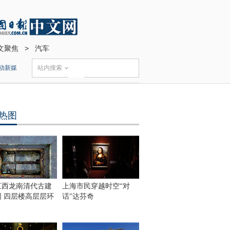
文聚焦
>
汽车
动新媒
站内搜索
热图
江西龙南清代古建
上海市民穿越时空“对
围 四层楼高层层环
话”达芬奇