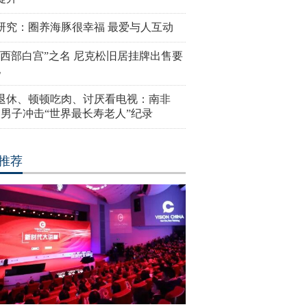
研究：圈养海豚很幸福 最爱与人互动
“西部白宫”之名 尼克松旧居挂牌出售要
亿
岁退休、顿顿吃肉、讨厌看电视：南非
4岁男子冲击“世界最长寿老人”纪录
推荐