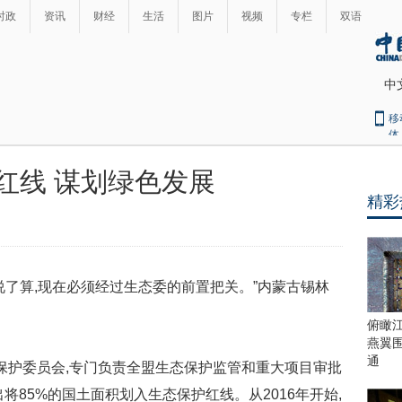
时政
资讯
财经
生活
图片
视频
专栏
双语
中
移
体
红线 谋划绿色发展
精彩
了算,现在必须经过生态委的前置把关。”内蒙古锡林
。
俯瞰
燕翼
通
保护委员会,专门负责全盟生态保护监管和重大项目审批
将85%的国土面积划入生态保护红线。从2016年开始,