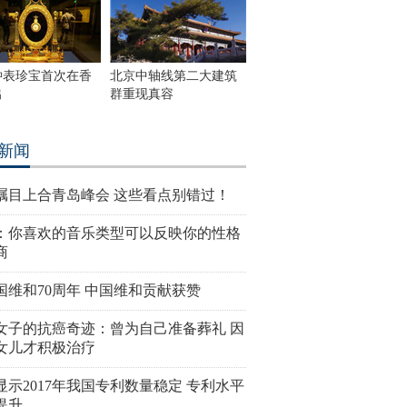
钟表珍宝首次在香
北京中轴线第二大建筑
出
群重现真容
新闻
瞩目上合青岛峰会 这些看点别错过！
：你喜欢的音乐类型可以反映你的性格
商
国维和70周年 中国维和贡献获赞
女子的抗癌奇迹：曾为自己准备葬礼 因
女儿才积极治疗
显示2017年我国专利数量稳定 专利水平
提升