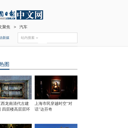
文聚焦
>
汽车
动新媒
站内搜索
热图
江西龙南清代古建
上海市民穿越时空“对
围 四层楼高层层环
话”达芬奇