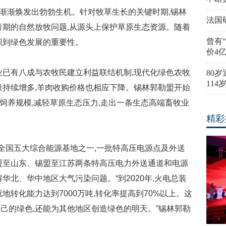
渐渐焕发出勃勃生机。针对牧草生长的关键时期,锡林
法国
青期的自然放牧问题,从源头上保护草原生态资源。随着
曾有
识到绿色发展的重要性。
价4
已有八成与农牧民建立利益联结机制,现代化绿色农牧
80
11
量持续增多,羊肉收购价格也相应下降。锡林郭勒盟开始
的饲养规模,减轻草原生态压力,走出一条生态高端畜牧业
精彩
全国五大综合能源基地之一,一批特高压电源点及外送
锡盟至山东、锡盟至江苏两条特高压电力外送通道和电源
华北、华中地区大气污染问题。“到2020年,火电总装
地转化能力达到7000万吨,转化率提高到70%以上。这
己的绿色,还能为其他地区创造绿色的明天。”锡林郭勒