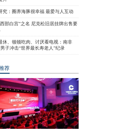
研究：圈养海豚很幸福 最爱与人互动
“西部白宫”之名 尼克松旧居挂牌出售要
亿
岁退休、顿顿吃肉、讨厌看电视：南非
4岁男子冲击“世界最长寿老人”纪录
推荐