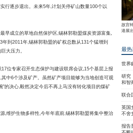
行逐步退出。未来5年,计划关停矿山数量100个以
故宫
港展
早成立的草地自然保护区,锡林郭勒盟煤炭资源富集,
3年到2011年,锡林郭勒盟的矿权总数从131个猛增到
最热
的巨大压力。
世界
7位专家召开生态保护与建设联席会议,15个基层上报
研究
重审,其中6个涉及矿产。虽然矿产项目能够为当地创造可观
和智
腕”的决心,毅然决定今后不再上马没有转化项目的煤矿
联合
英国
维护生物多样性,今年年底前,锡林郭勒盟将集中整治
不舍
报告
不断