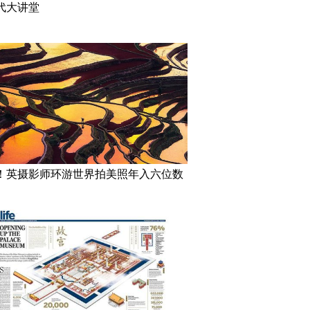
代大讲堂
！英摄影师环游世界拍美照年入六位数