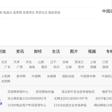
中国
色
电源点
返青期
发展理念
草原生态
煤炭资源
时政
资讯
财经
生活
图片
视频
专
北京
天津
河北
山西
辽宁
吉林
黑龙江
上海
江苏
广东
广西
海南
重庆
四川
云南
贵州
西藏
陕西
人民网
新华网
中国网
央视网
国际在线
中国青年网
中国经
光明网
互联网举报中心
防范网络诈骗
违法和不良信息举报电话
视听节目
京公网安备110105000081号
京网文[2011]0283-097号
京ICP备130
12300电信用户申诉受理中心
12318全国文化市场举报
网站网络11