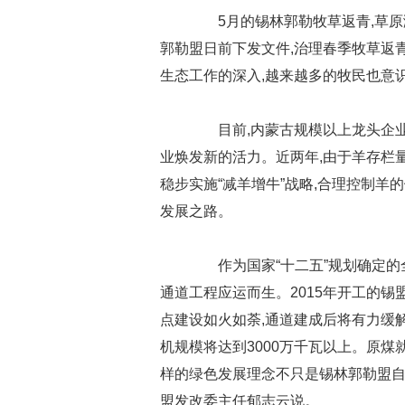
5月的锡林郭勒牧草返青,草原
郭勒盟日前下发文件,治理春季牧草返
生态工作的深入,越来越多的牧民也意
目前,内蒙古规模以上龙头企业
业焕发新的活力。近两年,由于羊存栏
稳步实施“减羊增牛”战略,合理控制羊
发展之路。
作为国家“十二五”规划确定的
通道工程应运而生。2015年开工的
点建设如火如荼,通道建成后将有力缓解
机规模将达到3000万千瓦以上。原煤就
样的绿色发展理念不只是锡林郭勒盟自
盟发改委主任郁志云说。