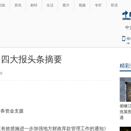
时政
资讯
财经
生活
图片
视频
专栏
双语
中
移
体
4日四大报头条摘要
精彩
00
俯瞰
券资金支拨
燕翼
通
有效措施进一步加强地方财政库款管理工作的通知》