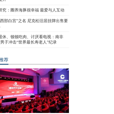
研究：圈养海豚很幸福 最爱与人互动
“西部白宫”之名 尼克松旧居挂牌出售要
亿
岁退休、顿顿吃肉、讨厌看电视：南非
4岁男子冲击“世界最长寿老人”纪录
推荐