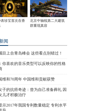
钟表珍宝首次在香
北京中轴线第二大建筑
出
群重现真容
新闻
瞩目上合青岛峰会 这些看点别错过！
：你喜欢的音乐类型可以反映你的性格
商
国维和70周年 中国维和贡献获赞
女子的抗癌奇迹：曾为自己准备葬礼 因
女儿才积极治疗
显示2017年我国专利数量稳定 专利水平
提升