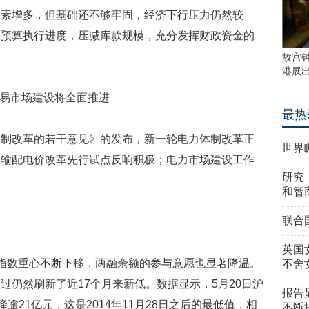
因素增多，但基础还不够牢固，经济下行压力仍然较
快预算执行进度，压减库款规模，充分发挥财政资金的
故宫
港展
易市场建设将全面推进
最热
改革的若干意见》的发布，新一轮电力体制改革正
世界
的输配电价改革先行试点反响积极；电力市场建设工作
研究
和智
联合
英国
数重心不断下移，两融余额的参与意愿也显著降温。
不舍
过仍然刷新了近17个月来新低。数据显示，5月20日沪
报告
降逾21亿元，这是2014年11月28日之后的最低值，相
不断