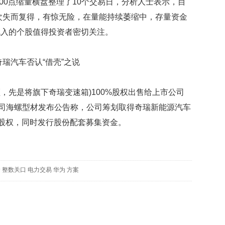
00点缩量横盘整理了10个交易日，分析人士表示，目
多次失而复得，有惊无险，在量能持续萎缩中，存量资金
流入的个股值得投资者密切关注。
汽车否认“借壳”之说
先是将旗下奇瑞变速箱)100%股权出售给上市公司
公司海螺型材发布公告称，公司筹划取得奇瑞新能源汽车
控股权，同时发行股份配套募集资金。
价
整数关口
电力交易
华为
方案