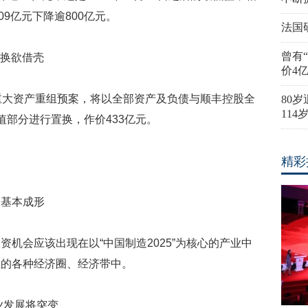
.09亿元下降逾800亿元。
法国
曾有
置换欲借壳
价4
布重大资产重组预案，将以全部资产及负债与顺丰控股全
80
11
值部分进行置换，作价433亿元。
精彩
基本成形
会应该出现在以“中国制造2025”为核心的产业中
生的各种经济圈、经济带中。
发展将突变