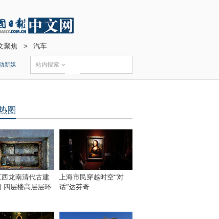
文聚焦
>
汽车
动新媒
站内搜索
热图
江西龙南清代古建
上海市民穿越时空“对
围 四层楼高层层环
话”达芬奇