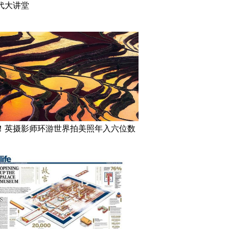
代大讲堂
！英摄影师环游世界拍美照年入六位数