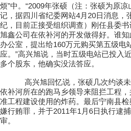
烦”中。“2009年张硕（注：张硕为原
记，据四川省纪委网站4月20日消息，
纪，目前正接受组织调查）刚任县委书
旭鑫公司在依补河的开发做得好。谁知
办公室，提出给160万元购买第五级电
应。”高兴旭说，当时五级电站已投入近
多个股东，他确实没法答应。
高兴旭回忆说，张硕几次约谈未
依补河所在的跑马乡领导来阻拦工程，
准工程建设使用的炸药。最后宁南县检
嫌行贿罪，并于2011年1月6日执行逮
审。