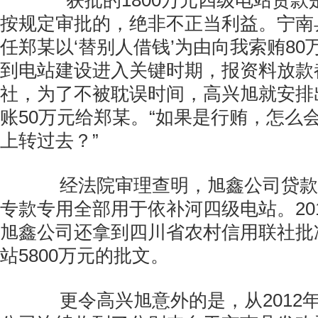
“获批的1800万元四级电站贷款
按规定审批的，绝非不正当利益。宁南
任郑某以‘替别人借钱’为由向我索贿80
到电站建设进入关键时期，报资料放款
社，为了不被耽误时间，高兴旭就安排
账50万元给郑某。“如果是行贿，怎么
上转过去？”
经法院审理查明，旭鑫公司贷款1
专款专用全部用于依补河四级电站。201
旭鑫公司还拿到四川省农村信用联社批
站5800万元的批文。
更令高兴旭意外的是，从2012年7