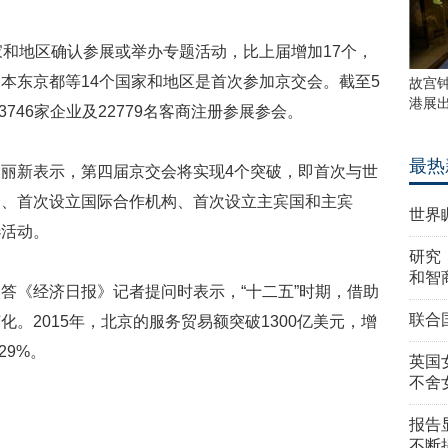
和地区确认参展或举办专题活动，比上届增加17个，
本东京都等14个国家和地区是首次参加京交会。截至5
故宫
港展
3746家企业及22779名客商注册参展参会。
最热
新表示，第四届京交会将实现4个突破，即首次与世
会、首次设立国际合作机构、首次设立主宾国和主宾
世界
选活动。
研究
和智
《经济日报》记者提问时表示，“十二五”时期，借助
联合
。2015年，北京的服务贸易额突破1300亿美元，增
29%。
英国
不舍
报告
不断