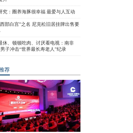
研究：圈养海豚很幸福 最爱与人互动
“西部白宫”之名 尼克松旧居挂牌出售要
亿
岁退休、顿顿吃肉、讨厌看电视：南非
4岁男子冲击“世界最长寿老人”纪录
推荐