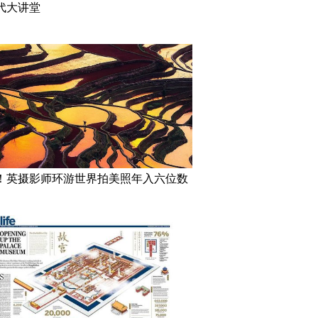
代大讲堂
！英摄影师环游世界拍美照年入六位数