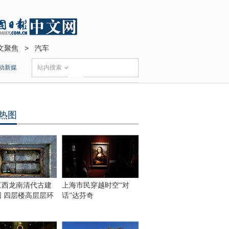
文聚焦
>
汽车
动新媒
站内搜索
热图
江西龙南清代古建
上海市民穿越时空“对
围 四层楼高层层环
话”达芬奇