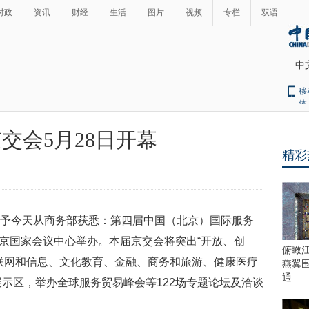
时政
资讯
财经
生活
图片
视频
专栏
双语
中
移
体
交会5月28日开幕
精彩
其予今天从商务部获悉：第四届中国（北京）国际服务
北京国家会议中心举办。本届京交会将突出“开放、创
俯瞰
联网和信息、文化教育、金融、商务和旅游、健康医疗
燕翼
通
展示区，举办全球服务贸易峰会等122场专题论坛及洽谈