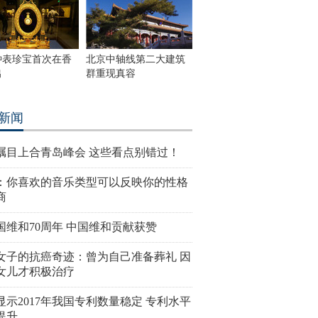
钟表珍宝首次在香
北京中轴线第二大建筑
出
群重现真容
新闻
瞩目上合青岛峰会 这些看点别错过！
：你喜欢的音乐类型可以反映你的性格
商
国维和70周年 中国维和贡献获赞
女子的抗癌奇迹：曾为自己准备葬礼 因
女儿才积极治疗
显示2017年我国专利数量稳定 专利水平
提升