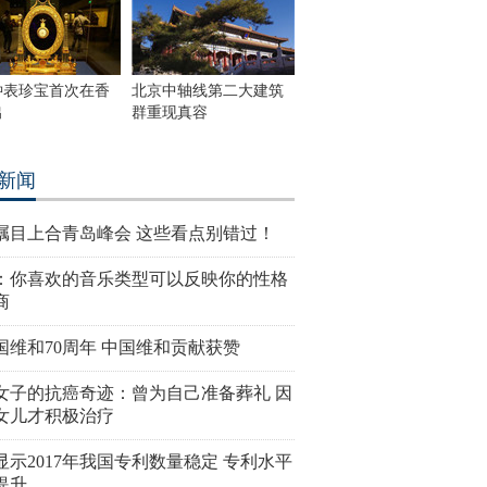
钟表珍宝首次在香
北京中轴线第二大建筑
出
群重现真容
新闻
瞩目上合青岛峰会 这些看点别错过！
：你喜欢的音乐类型可以反映你的性格
商
国维和70周年 中国维和贡献获赞
女子的抗癌奇迹：曾为自己准备葬礼 因
女儿才积极治疗
显示2017年我国专利数量稳定 专利水平
提升