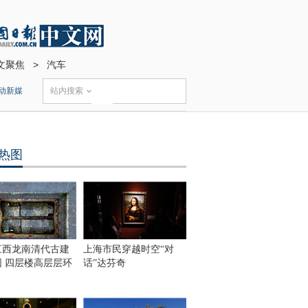
文聚焦
>
汽车
动新媒
站内搜索
热图
江西龙南清代古建
上海市民穿越时空“对
围 四层楼高层层环
话”达芬奇