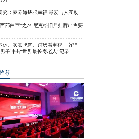
研究：圈养海豚很幸福 最爱与人互动
“西部白宫”之名 尼克松旧居挂牌出售要
亿
岁退休、顿顿吃肉、讨厌看电视：南非
4岁男子冲击“世界最长寿老人”纪录
推荐