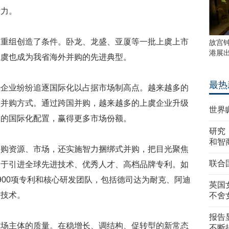
活力。
组创造了条件。卧龙、龙盛、亚厦等一批上虞上市
故宫
港展
上虞也成为我省海外并购的先进典型。
最热
业纷纷追逐国际化以占据市场制高点。越来越多的
国并购方式。通过跨国并购，越来越多的上虞企业升级
世界
场的国际化配置，赢得更多市场份额。
研究
和智
资源、市场，还实施智力捆绑式并购，把目光聚焦
联合
力于引进全球先进技术、优秀人才、高档品牌专利。如
900项专利和核心研发团队，包括德司达为耐克、阿迪
英国
务技术。
不舍
报告
主体的质量。在稳增长、调结构、促转型的新常态
不断