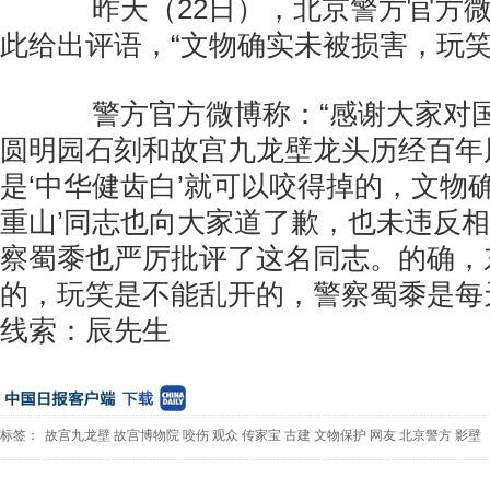
昨天（22日），北京警方官方微
此给出评语，“文物确实未被损害，玩笑
警方官方微博称：“感谢大家对国
圆明园石刻和故宫九龙壁龙头历经百年
是‘中华健齿白’就可以咬得掉的，文物
重山’同志也向大家道了歉，也未违反
察蜀黍也严厉批评了这名同志。的确，
的，玩笑是不能乱开的，警察蜀黍是每
线索：辰先生
标签：
故宫九龙壁
故宫博物院
咬伤
观众
传家宝
古建
文物保护
网友
北京警方
影壁