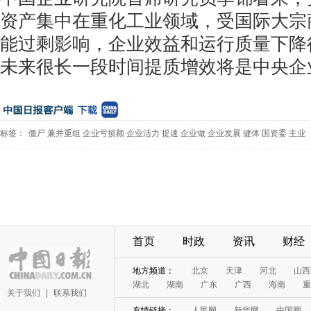
资产集中在重化工业领域，受国际大宗
能过剩影响，企业效益和运行质量下降
未来很长一段时间提质增效将是中央企
标签：
僵尸
兼并重组
企业亏损额
企业活力
提速
企业做
企业发展
健体
国资委
主业
首页
时政
资讯
财经
地方频道：
北京
天津
河北
山西
湖北
湖南
广东
广西
海南
重
关于我们
|
联系我们
友情链接：
人民网
新华网
中国网