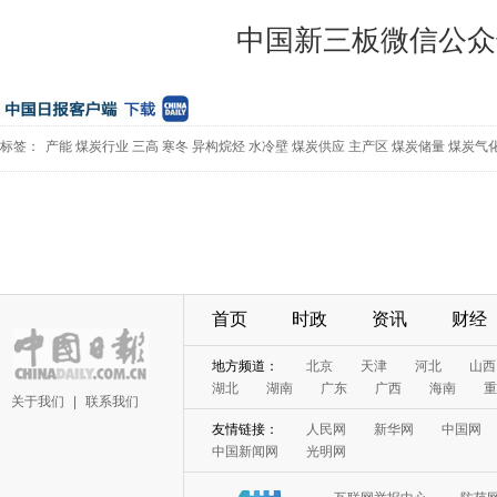
中国新三板微信公众
标签：
产能
煤炭行业
三高
寒冬
异构烷烃
水冷壁
煤炭供应
主产区
煤炭储量
煤炭气
首页
时政
资讯
财经
地方频道：
北京
天津
河北
山西
湖北
湖南
广东
广西
海南
重
关于我们
|
联系我们
友情链接：
人民网
新华网
中国网
中国新闻网
光明网