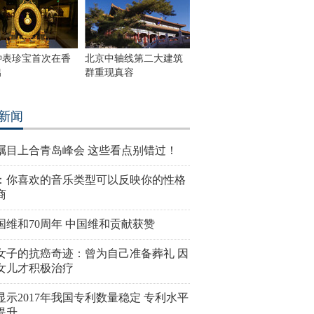
钟表珍宝首次在香
北京中轴线第二大建筑
出
群重现真容
新闻
瞩目上合青岛峰会 这些看点别错过！
：你喜欢的音乐类型可以反映你的性格
商
国维和70周年 中国维和贡献获赞
女子的抗癌奇迹：曾为自己准备葬礼 因
女儿才积极治疗
显示2017年我国专利数量稳定 专利水平
提升