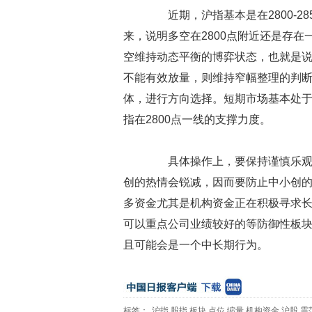
近期，沪指基本是在2800-2
来，说明多空在2800点附近还是存
空维持动态平衡的博弈状态，也就是
不能有效放量，则维持窄幅整理的判
体，进行方向选择。短期市场基本处
指在2800点一线的支撑力度。
具体操作上，要保持谨慎乐观的
创的热情会锐减，因而要防止中小创
多资金尤其是机构资金正在积极寻求
可以重点公司业绩较好的等防御性板
且可能会是一个中长期行为。
标签：
沪指
股指
板块
点位
缩量
机构资金
沪股
震