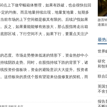
850点上下做窄幅箱体整理，如果有跌破，也会很快拉回
在一定的均衡。而且地量持续出现，地量复地量，短期多
说当前市场的上下空间都是极其有限的。后续沪指如果
故宫
港展
断。反之，如果量能能够有效放大，那么股指将走出箱
于底部区域，下行空间不大，如果下行，要重点关注沪
最热
世界
态度。市场走势整体低迷的情形下，资金热炒中小
研究
的持续阴跌走势。同时，在股指持续下跌的背景下，诸
和智
长线投资价值板块，资金的避险意识大大提升。投资者
联合
块。这些板块的质优个股有望迎来估值修复的契机，而
英国
不舍
报告
不断
荡整理
涨幅居
多空