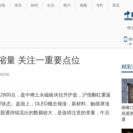
时政
资讯
财经
生活
图片
视频
专栏
双语
中
移
体
缩量 关注一重要点位
精彩
:59:00
800点，盘中稀土永磁板块拉升护盘，沪指翻红重返
理状态。盘面上，OLED概念领涨，新材料、触摸屏涨
俯瞰
沪股通持续流出的数额较大，是值得注意的变量，午后
燕翼
通