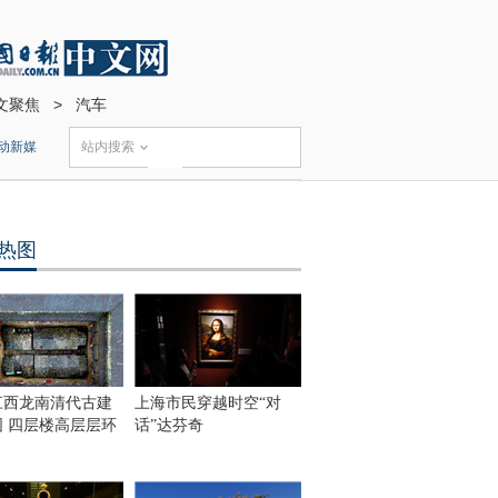
文聚焦
>
汽车
动新媒
站内搜索
热图
江西龙南清代古建
上海市民穿越时空“对
围 四层楼高层层环
话”达芬奇