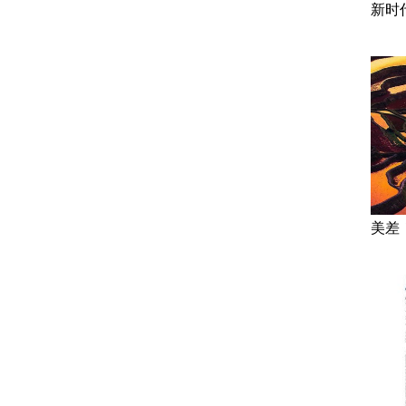
新时
美差