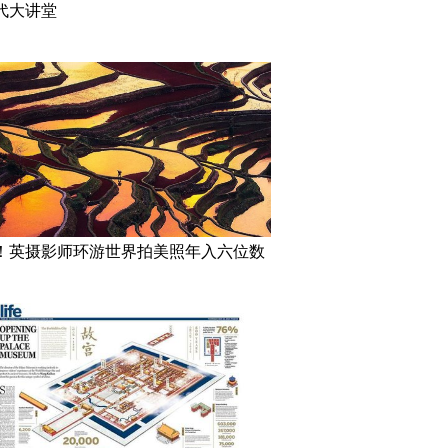
代大讲堂
！英摄影师环游世界拍美照年入六位数