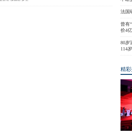
法国
曾有
价4
80
11
精彩