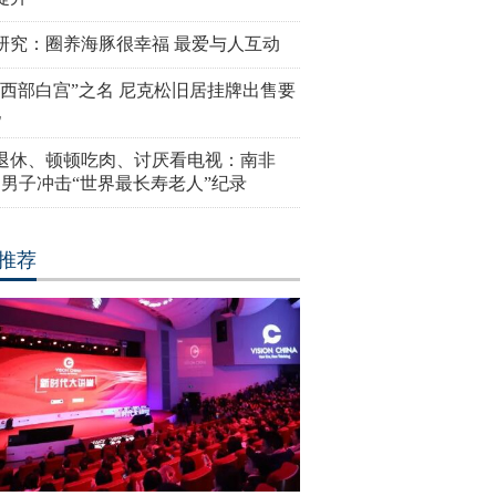
研究：圈养海豚很幸福 最爱与人互动
“西部白宫”之名 尼克松旧居挂牌出售要
亿
岁退休、顿顿吃肉、讨厌看电视：南非
4岁男子冲击“世界最长寿老人”纪录
推荐