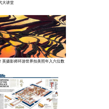
代大讲堂
！英摄影师环游世界拍美照年入六位数