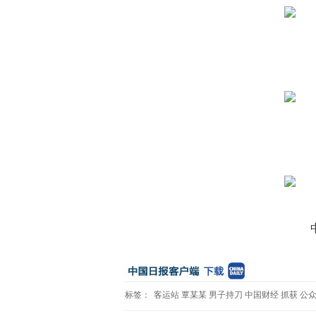
标签：
客运站
覃某某
男子持刀
中国财经
抓获
公