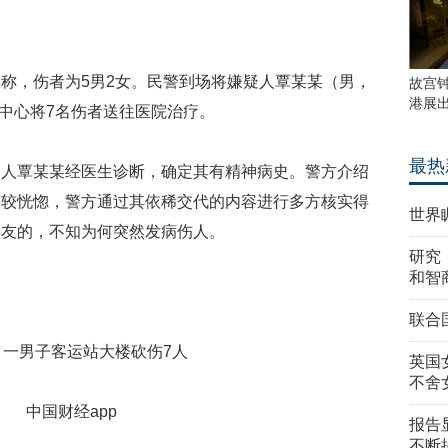
，伤者为5男2女。民警到场将嫌疑人覃某某（男，
故宫
港展
救中心将7名伤者送往医院治疗。
最热
覃某某经医生诊断，确定其有精神病史。警方介绍
比较恍惚，警方通过其依稀交代的内容进行多方核实得
世界
朋友的，不知为何突然发病伤人。
研究
和智
联合
英国
不舍
中国财经app
报告
不断