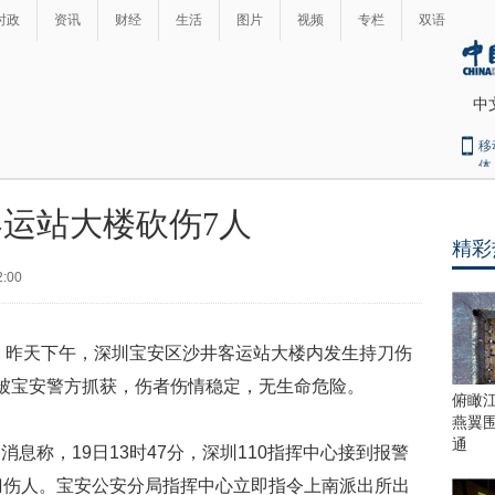
时政
资讯
财经
生活
图片
视频
专栏
双语
中
移
体
运站大楼砍伤7人
精彩
2:00
昨天下午，深圳宝安区沙井客运站大楼内发生持刀伤
被宝安警方抓获，伤者伤情稳定，无生命危险。
俯瞰
燕翼
通
称，19日13时47分，深圳110指挥中心接到报警
刀伤人。宝安公安分局指挥中心立即指令上南派出所出