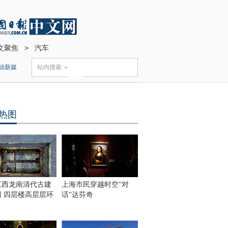
文聚焦
>
汽车
动新媒
站内搜索
热图
江西龙南清代古建
上海市民穿越时空“对
围 四层楼高层层环
话”达芬奇