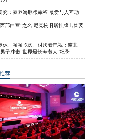
研究：圈养海豚很幸福 最爱与人互动
“西部白宫”之名 尼克松旧居挂牌出售要
亿
岁退休、顿顿吃肉、讨厌看电视：南非
4岁男子冲击“世界最长寿老人”纪录
推荐