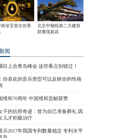
钟表珍宝首次在香
北京中轴线第二大建筑
出
群重现真容
新闻
瞩目上合青岛峰会 这些看点别错过！
：你喜欢的音乐类型可以反映你的性格
商
国维和70周年 中国维和贡献获赞
女子的抗癌奇迹：曾为自己准备葬礼 因
女儿才积极治疗
显示2017年我国专利数量稳定 专利水平
提升