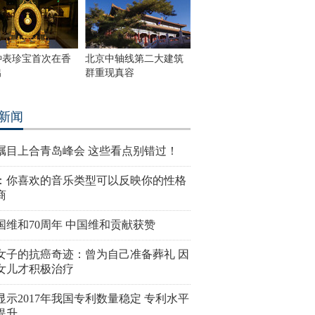
钟表珍宝首次在香
北京中轴线第二大建筑
出
群重现真容
新闻
瞩目上合青岛峰会 这些看点别错过！
：你喜欢的音乐类型可以反映你的性格
商
国维和70周年 中国维和贡献获赞
女子的抗癌奇迹：曾为自己准备葬礼 因
女儿才积极治疗
显示2017年我国专利数量稳定 专利水平
提升