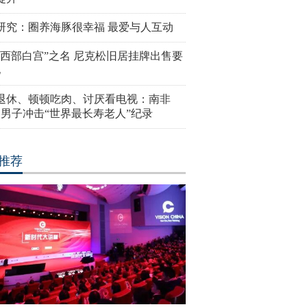
研究：圈养海豚很幸福 最爱与人互动
“西部白宫”之名 尼克松旧居挂牌出售要
亿
岁退休、顿顿吃肉、讨厌看电视：南非
4岁男子冲击“世界最长寿老人”纪录
推荐