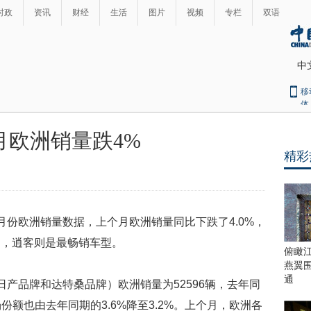
时政
资讯
财经
生活
图片
视频
专栏
双语
中
移
体
月欧洲销量跌4%
精彩
欧洲销量数据，上个月欧洲销量同比下跌了4.0%，
场，逍客则是最畅销车型。
俯瞰
燕翼
通
品牌和达特桑品牌）欧洲销量为52596辆，去年同
场份额也由去年同期的3.6%降至3.2%。上个月，欧洲各