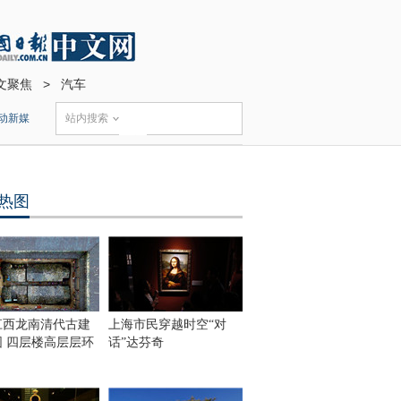
文聚焦
>
汽车
动新媒
站内搜索
热图
江西龙南清代古建
上海市民穿越时空“对
围 四层楼高层层环
话”达芬奇