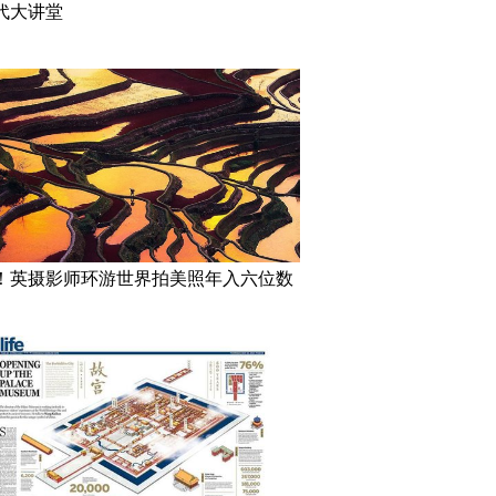
代大讲堂
！英摄影师环游世界拍美照年入六位数