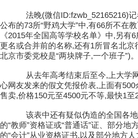
法晚(微信ID:fzwb_52165216
公布的73所“野鸡大学”中,有66所不在
《2015年全国高等学校名单》中,另有
更名或合并前的名称,还有1所冒名北京
北京市委党校是“两块牌子,一个班子”)
从去年高考结束后至今,上大学网
心网友发来的假文凭报价表,上面有50
售卖,价格150元至4500元不等,最快1
该表中还有疑似伪造的全国各地
的“教师”资格证或“普通话”证、部分地
的“会计”从业资格证书,以及部分地方