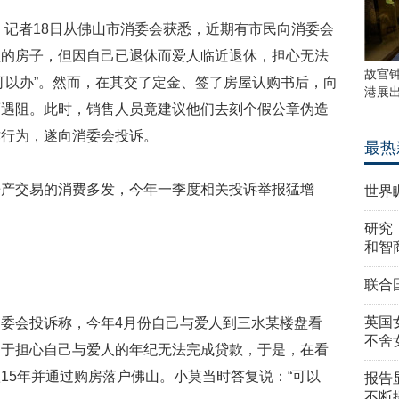
记者18日从佛山市消委会获悉，近期有市民向消委会
盘的房子，但因自己已退休而爱人临近退休，担心无法
故宫
可以办”。然而，在其交了定金、签了房屋认购书后，向
港展
而遇阻。此时，销售人员竟建议他们去刻个假公章伪造
诈行为，遂向消委会投诉。
最热
交易的消费多发，今年一季度相关投诉举报猛增
世界
研究
和智
联合
英国
会投诉称，今年4月份自己与爱人到三水某楼盘看
不舍
由于担心自己与爱人的年纪无法完成贷款，于是，在看
15年并通过购房落户佛山。小莫当时答复说：“可以
报告
不断