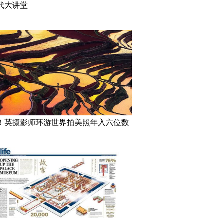
代大讲堂
！英摄影师环游世界拍美照年入六位数