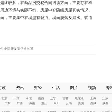
比较多，在商品房交易合同纠纷方面，主要存在样
的周边环境与实际不符、房屋中介隐瞒房屋真实情况、
方面，主要集中在墙壁有裂痕、墙面脱落及漏水、管道
条件
小莫
开发商
伪造
沟通
时政
资讯
财经
生活
图片
视频
专
北京
天津
河北
山西
辽宁
吉林
黑龙江
上海
江苏
广东
广西
海南
重庆
四川
云南
贵州
西藏
陕西