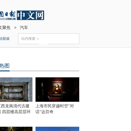
文聚焦
>
汽车
动新媒
站内搜索
热图
江西龙南清代古建
上海市民穿越时空“对
围 四层楼高层层环
话”达芬奇