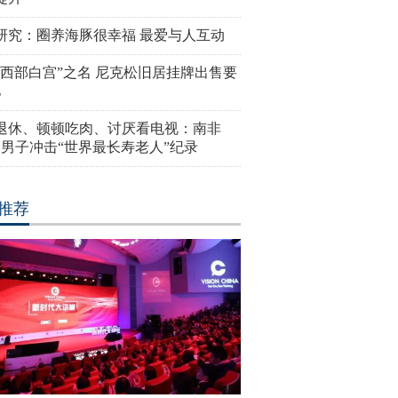
研究：圈养海豚很幸福 最爱与人互动
“西部白宫”之名 尼克松旧居挂牌出售要
亿
岁退休、顿顿吃肉、讨厌看电视：南非
4岁男子冲击“世界最长寿老人”纪录
推荐