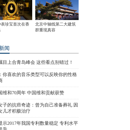
钟表珍宝首次在香
北京中轴线第二大建筑
出
群重现真容
新闻
瞩目上合青岛峰会 这些看点别错过！
：你喜欢的音乐类型可以反映你的性格
商
国维和70周年 中国维和贡献获赞
女子的抗癌奇迹：曾为自己准备葬礼 因
女儿才积极治疗
显示2017年我国专利数量稳定 专利水平
提升