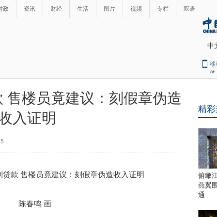
时政
资讯
财经
生活
图片
视频
专栏
双语
中
移
体
 售楼员竟建议：刻假章伪造
精彩
收入证明
35
俯瞰
燕翼
通
陈春鸣 画