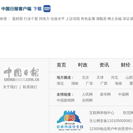
标签：
题材股
行业个股
持续力
估值水平
上证综指
有色金属
涨幅居
稀土永磁
深证
首页
时政
资讯
财经
地方频道：
北京
天津
河北
山西
湖北
湖南
广东
广西
海南
重
关于我们
|
联系我们
友情链接：
人民网
新华网
中国网
中国新闻网
光明网
互联网举报中心
防范
京公网安备11010500008
12300电信用户申诉受理中