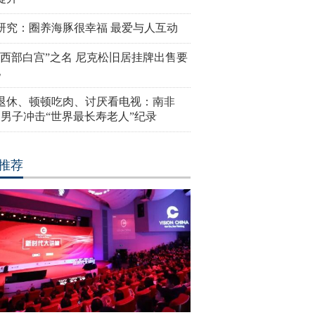
研究：圈养海豚很幸福 最爱与人互动
“西部白宫”之名 尼克松旧居挂牌出售要
亿
岁退休、顿顿吃肉、讨厌看电视：南非
4岁男子冲击“世界最长寿老人”纪录
推荐