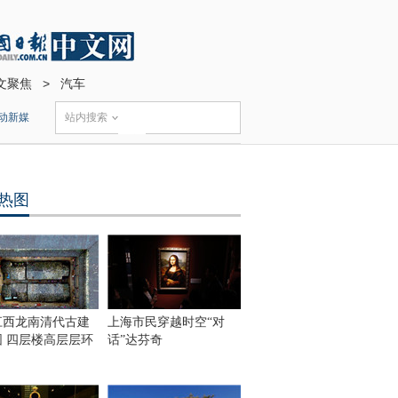
文聚焦
>
汽车
动新媒
站内搜索
热图
江西龙南清代古建
上海市民穿越时空“对
围 四层楼高层层环
话”达芬奇