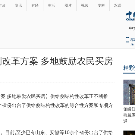
时政
资讯
财经
生活
图片
视频
专栏
双语
中
移
体
侧改革方案 多地鼓励农民买房
精彩
案 多地鼓励农民买房】供给侧结构性改革正不断推
余个省份出台了供给侧结构性改革的综合性方案和专项方
俯瞰
燕翼
通
目前,至少已有山东、安徽等10余个省份出台了供给