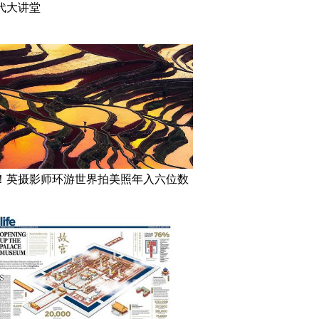
代大讲堂
！英摄影师环游世界拍美照年入六位数