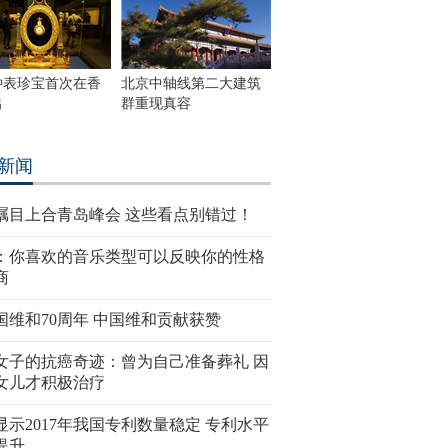
钟表珍宝首次在香
北京中轴线第二大建筑
出
群重现真容
新闻
瞩目上合青岛峰会 这些看点别错过！
：你喜欢的音乐类型可以反映你的性格
商
国维和70周年 中国维和贡献获赞
女子的抗癌奇迹：曾为自己准备葬礼 因
女儿才积极治疗
显示2017年我国专利数量稳定 专利水平
提升