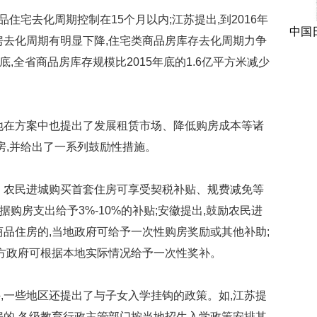
住宅去化周期控制在15个月以内;江苏提出,到2016年
中国
房去化周期有明显下降,住宅类商品房库存去化周期力争
年底,全省商品房库存规模比2015年底的1.6亿平方米减少
在方案中也提出了发展租赁市场、降低购房成本等诸
房,并给出了一系列鼓励性措施。
农民进城购买首套住房可享受契税补贴、规费减免等
据购房支出给予3%-10%的补贴;安徽提出,鼓励农民进
商品住房的,当地政府可给予一次性购房奖励或其他补助;
地方政府可根据本地实际情况给予一次性奖补。
一些地区还提出了与子女入学挂钩的政策。如,江苏提
房的,各级教育行政主管部门按当地招生入学政策安排其