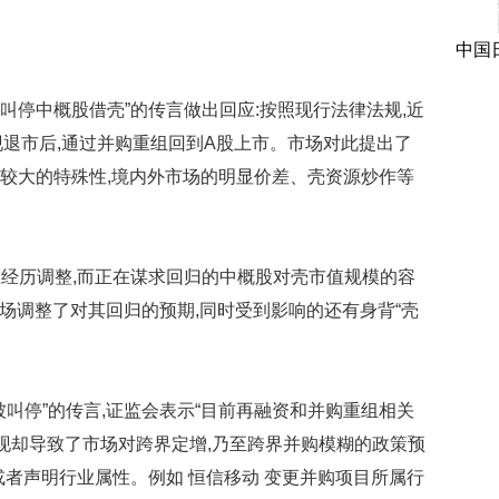
中国
叫停中概股借壳”的传言做出回应:按照现行法律法规,近
现退市后,通过并购重组回到A股上市。市场对此提出了
有较大的特殊性,境内外市场的明显价差、壳资源炒作等
历调整,而正在谋求回归的中概股对壳市值规模的容
市场调整了对其回归的预期,同时受到影响的还有身背“壳
停”的传言,证监会表示“目前再融资和并购重组相关
出现却导致了市场对跨界定增,乃至跨界并购模糊的政策预
或者声明行业属性。例如 恒信移动 变更并购项目所属行