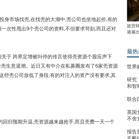
身市场找壳,在找壳的大潮中,壳公司也坐地起价,有的
故宫
一次性甩出9个壳公司的资料,不但要求苛刻,而且还对
港展
最热
关于 跨界定增被叫停的传言使得壳资源个股应声下
此后壳生意退潮。近日又有中介在私募圈发布了6家壳资源
世界
,这些壳公司放低了身段,有的对注入的资产没有要求,其
研究
和智
联合
英国
不舍
回归预期升温,壳资源越来越抢手,而且壳费一天一个
报告
不断