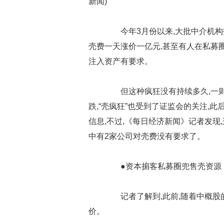
新闻)
今年3月份以来,大批中介机构投
壳费一天涨价一亿元,甚至有人在私募圈
注入资产有要求。
但这种疯狂没有持续多久,一则
跌,“壳疯狂”也受到了证监会的关注,
信息,不过,《每日经济新闻》记者发现
中有2家公司对壳费没有要求了。
●资本掮客私募圈兜售壳资源
记者了解到,此前,随着中概股的
价。