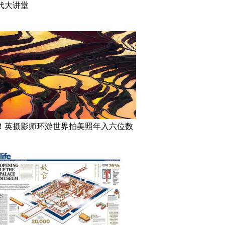
代大讲堂
！英摄影师环游世界拍美照年入六位数