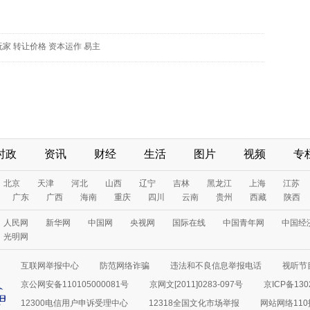
玩家
转让价格
资本运作
易主
时政
资讯
财经
生活
图片
视频
专
北京
天津
河北
山西
辽宁
吉林
黑龙江
上海
江苏
广东
广西
海南
重庆
四川
云南
贵州
西藏
陕西
人民网
新华网
中国网
央视网
国际在线
中国青年网
中国经
光明网
互联网举报中心
防范网络诈骗
违法和不良信息举报电话
视听节目
京公网安备110105000081号
京网文[2011]0283-097号
京ICP备130
12300电信用户申诉受理中心
12318全国文化市场举报
网站网络11