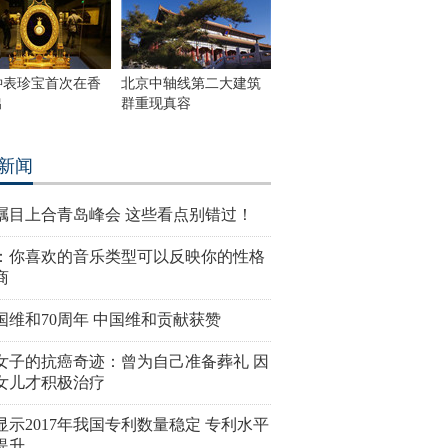
钟表珍宝首次在香
北京中轴线第二大建筑
出
群重现真容
新闻
瞩目上合青岛峰会 这些看点别错过！
：你喜欢的音乐类型可以反映你的性格
商
国维和70周年 中国维和贡献获赞
女子的抗癌奇迹：曾为自己准备葬礼 因
女儿才积极治疗
显示2017年我国专利数量稳定 专利水平
提升