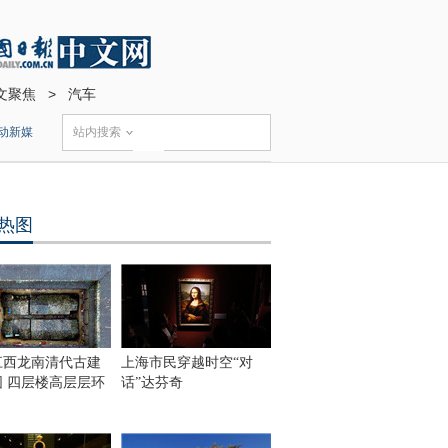
文聚焦
>
汽车
动新媒
站内搜索
热图
江西龙南清代古建
上海市民穿越时空“对
围 四层楼高层层环
话”达芬奇