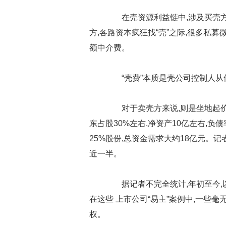
在壳资源利益链中,涉及买壳方
方,各路资本疯狂找“壳”之际,很多私募
额中介费。
“壳费”本质是壳公司控制人从
对于卖壳方来说,则是坐地起价,
东占股30%左右,净资产10亿左右,负
25%股份,总资金需求大约18亿元。记
近一半。
据记者不完全统计,年初至今,以
在这些 上市公司“易主”案例中,一些
权。