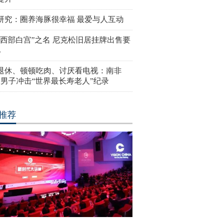
研究：圈养海豚很幸福 最爱与人互动
“西部白宫”之名 尼克松旧居挂牌出售要
亿
岁退休、顿顿吃肉、讨厌看电视：南非
4岁男子冲击“世界最长寿老人”纪录
推荐