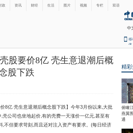
时政
资讯
财经
生活
图片
视频
专栏
双语
中
移
体
壳股要价8亿 壳生意退潮后概
精彩
念股下跌
亿 壳生意退潮后概念股下跌】今年3月份以来,大批
俯瞰
燕翼
,壳公司也坐地起价,有的壳费一天涨价一亿元,甚至有
通
,不但要求苛刻,而且还对注入资产有要求。(每日经济