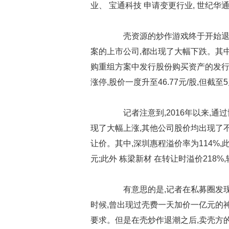
业、 宝通科技 申请变更行业, 世纪华通
壳资源的炒作游戏终于开始退潮
案的上市公司,都出现了大幅下跌。其中截至
购重组方案中发行股份购买资产的发行价1
涨停,股价一度升至46.77元/股,但截至
记者注意到,2016年以来,通过
现了大幅上涨,其他公司股价均出现了
让价。其中,深圳惠程溢价率为114%,此前
元;此外 栋梁新材 在转让时溢价218%,
有意思的是,记者在私募圈发现,
时候,曾出现过壳费一天加价一亿元的
要求。但是在壳炒作退潮之后,卖壳方