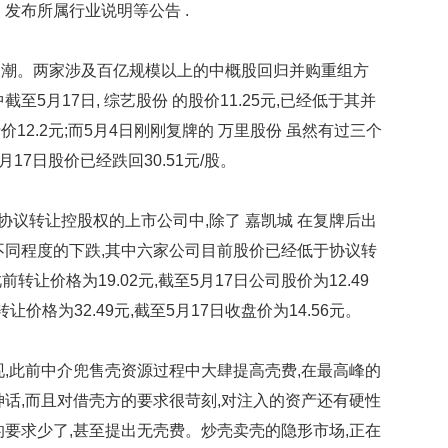
 发布所属行业说明等公告 .
。两家涉及百亿规模以上的中概股回归并购重组方
5月17日, 综艺股份 的股价11.25元,已经低于其并
2.2元;而5月4日刚刚复牌的 万里股份 虽然有过三个
5月17日股价已经跌回30.51元/股。
协议转让控股权的上市公司中,除了 嘉凯城 在复牌后出
不同程度的下跌,其中六家公司目前股价已经低于协议转
转让价格为19.02元,截至5月17日公司股价为12.49
转让价格为32.49元,截至5月17日收盘价为14.56元。
此前中介兜售壳资源过程中大肆提高壳费,在最高峰的
神话,而且对借壳方的要求很苛刻,对注入的资产还有硬性
的要求少了,甚至提出无壳费。炒壳卖壳的隐形市场,正在