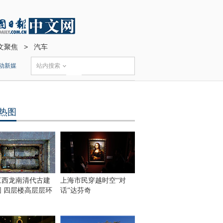
文聚焦
>
汽车
动新媒
站内搜索
热图
江西龙南清代古建
上海市民穿越时空“对
围 四层楼高层层环
话”达芬奇