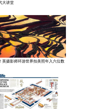
代大讲堂
！英摄影师环游世界拍美照年入六位数