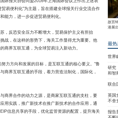
际报关协会同盟2016年上海国际会议上作出上述表
进贸易便利化”为主题，旨在搭建全球报关行业交流合作
念和能力，进一步促进贸易便利化。
故宫
港展
，反恐安全压力不断增大，贸易保护主义有所抬
和挑战，在这样的形势下，海关工作显得尤为重要。他
最热
界的商界互联互通，为全球贸易注入新动力。
世界
努力方向和发展的目标，是互联互通的核心要义。”鲁
研究
究与商界互联互通的手段，着力营造法制化，国际化，
和智
联合
英国
商界合作的动力之源，是商家互联互通的支柱，要
不舍
的应用实践，推广新技术在推广新技术的合作应用，通
EIP信息共享的手段，优化监管资源的配置，提升海关
报告
不断