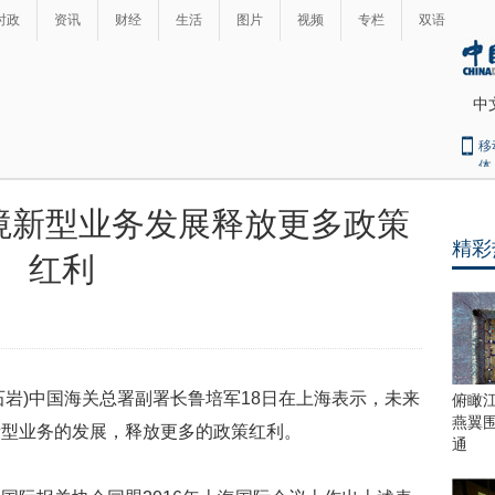
时政
资讯
财经
生活
图片
视频
专栏
双语
中
移
体
境新型业务发展释放更多政策
精彩
红利
石岩)中国海关总署副署长鲁培军18日在上海表示，未来
俯瞰
燕翼
新型业务的发展，释放更多的政策红利。
通