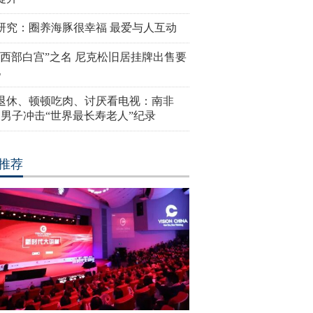
研究：圈养海豚很幸福 最爱与人互动
“西部白宫”之名 尼克松旧居挂牌出售要
亿
岁退休、顿顿吃肉、讨厌看电视：南非
4岁男子冲击“世界最长寿老人”纪录
推荐