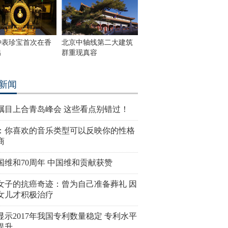
钟表珍宝首次在香
北京中轴线第二大建筑
出
群重现真容
新闻
瞩目上合青岛峰会 这些看点别错过！
：你喜欢的音乐类型可以反映你的性格
商
国维和70周年 中国维和贡献获赞
女子的抗癌奇迹：曾为自己准备葬礼 因
女儿才积极治疗
显示2017年我国专利数量稳定 专利水平
提升