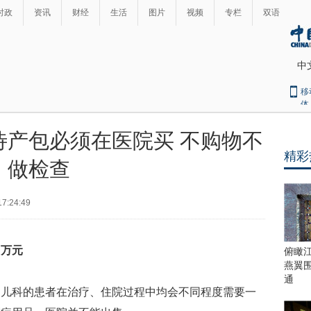
时政
资讯
财经
生活
图片
视频
专栏
双语
中
移
体
待产包必须在医院买 不购物不
精彩
做检查
17:24:49
０万元
俯瞰
燕翼
通
科的患者在治疗、住院过程中均会不同程度需要一