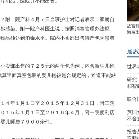
医疗用品，医院并不能出售。
附二院产科４月７日当班护士对记者表示，家属自
故宫
引起感染。附一院产科医生说，按照消毒管理办法规
港展
和物品须达到消毒水平。院内小卖部出售待产包为患者
最热
卖部出售的７２５元的两个包为例，内含新生儿抱
世界
就算里面真空包装的婴儿抱被是合规定的，难道不能缺
研究
和智
联合
４年１月１日至２０１５年１２月３１日，附二院
英国
２０１５年１月１日至２０１６年４月，附一院便利店
不舍
的婴儿睡袋７９００余件。
报告
不断