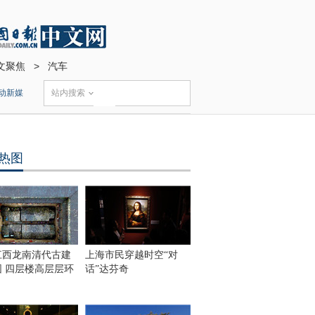
文聚焦
>
汽车
动新媒
站内搜索
热图
江西龙南清代古建
上海市民穿越时空“对
围 四层楼高层层环
话”达芬奇