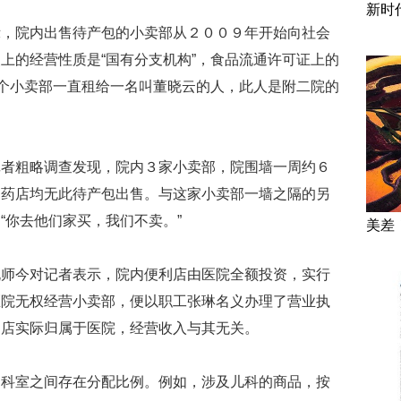
新时
院内出售待产包的小卖部从２００９年开始向社会
上的经营性质是“国有分支机构”，食品流通许可证上的
这个小卖部一直租给一名叫董晓云的人，此人是附二院的
粗略调查发现，院内３家小卖部，院围墙一周约６
、药店均无此待产包出售。与这家小卖部一墙之隔的另
“你去他们家买，我们不卖。”
美差
今对记者表示，院内便利店由医院全额投资，实行
医院无权经营小卖部，便以职工张琳名义办理了营业执
利店实际归属于医院，经营收入与其无关。
室之间存在分配比例。例如，涉及儿科的商品，按