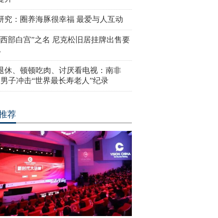
研究：圈养海豚很幸福 最爱与人互动
“西部白宫”之名 尼克松旧居挂牌出售要
亿
岁退休、顿顿吃肉、讨厌看电视：南非
4岁男子冲击“世界最长寿老人”纪录
推荐