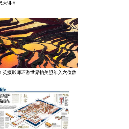
代大讲堂
！英摄影师环游世界拍美照年入六位数