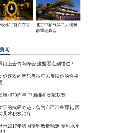
钟表珍宝首次在香
北京中轴线第二大建筑
出
群重现真容
新闻
瞩目上合青岛峰会 这些看点别错过！
：你喜欢的音乐类型可以反映你的性格
商
国维和70周年 中国维和贡献获赞
女子的抗癌奇迹：曾为自己准备葬礼 因
女儿才积极治疗
显示2017年我国专利数量稳定 专利水平
提升