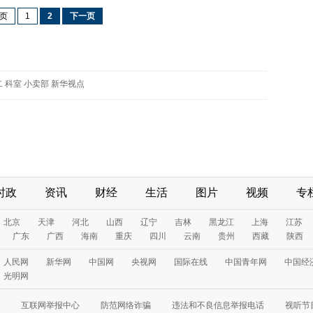
页
1
2
下一页
二
科室
小卖部
新华视点
时政
资讯
财经
生活
图片
视频
专
北京
天津
河北
山西
辽宁
吉林
黑龙江
上海
江苏
广东
广西
海南
重庆
四川
云南
贵州
西藏
陕西
人民网
新华网
中国网
央视网
国际在线
中国青年网
中国经
光明网
互联网举报中心
防范网络诈骗
违法和不良信息举报电话
视听节目