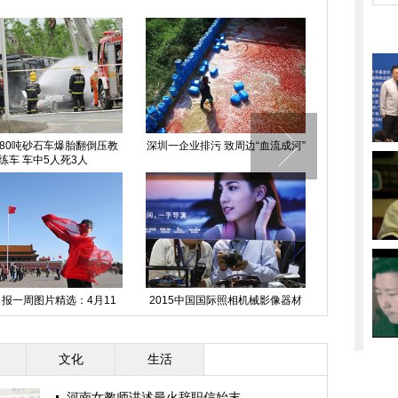
80吨砂石车爆胎翻倒压教
深圳一企业排污 致周边“血流成河”
芦山地震重建：
练车 车中5人死3人
报一周图片精选：4月11
2015中国国际照相机械影像器材
内蒙古阿尔山
日-17日
与技术博览会在京开幕
文化
生活
河南女教师讲述最火辞职信始末