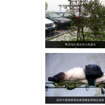
粤东地区遭冰雹大风袭击
杭州大熊猫展现高难度睡姿萌倒众游客