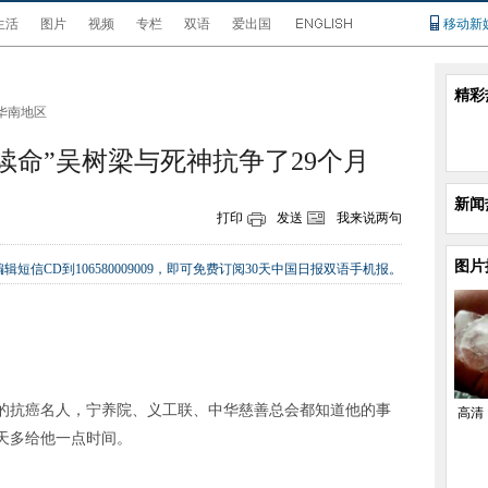
生活
图片
视频
专栏
双语
爱出国
移动新
精彩
华南地区
续命”吴树梁与死神抗争了29个月
新闻
打印
发送
我来说两句
图片
辑短信CD到106580009009，即可免费订阅30天中国日报双语手机报。
的抗癌名人，宁养院、义工联、中华慈善总会都知道他的事
高清
天多给他一点时间。