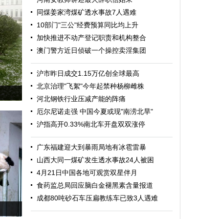
同煤姜家湾煤矿透水事故7人遇难
10部门"三公"经费预算同比均上升
加快推进不动产登记职责和机构整合
澳门警方近日侦破一个操控卖淫集团
沪市昨日成交1.15万亿创全球最高
北京治理"飞絮"今年起禁种杨柳雌株
河北钢铁行业压减产能的阵痛
厄尔尼诺走强 中国今夏或现"南涝北旱"
沪指高开0.33%南北车开盘双双涨停
广东福建迎大到暴雨局地有冰雹雷暴
山西大同一煤矿发生透水事故24人被困
4月21日中国各地可观赏双星伴月
食药监总局回应脑白金褪黑素含量报道
成都80吨砂石车压扁教练车已致3人遇难