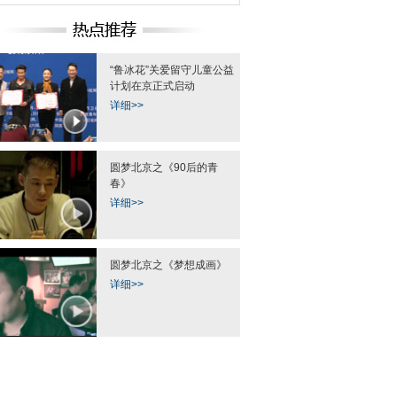
“鲁冰花”关爱留守儿童公益
计划在京正式启动
详细>>
屋顶上的“LOVE”
天津实施全国首例儿童二次亲体肝
“华中第一高楼”封顶
移植 父母接力献肝救子
顶浪漫求
圆梦北京之《90后的青
春》
详细>>
圆梦北京之《梦想成画》
详细>>
惊现红色天空下泥雨
浙江温岭一工厂发生火灾 浓烟滚
北京沙尘暴后
滚