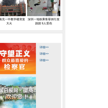
南充一中教学楼突发
深圳一地铁乘客晕倒引发
大火
踩踏 9人受伤
详细>>
详细>>
详细>>