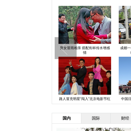
四川南充一中教学楼突发大火
男女冒雨相亲 搭配衔杯传水增感
成都一
情
北京地铁2号线信号故障 致部分列
路人冒充明星“闯入”北京电影节红
中国日
车晚点
毯
国内
国际
财经