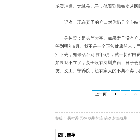
感缓冲期。尤其是儿子，他看到我每次从医
记者：现在妻子的户口对你仍是个心结
吴树梁：是头等大事。如果妻子没有户
等到明年6月。我不是一个正常健康的人，
活下去，如果活不到明年6月，就一切都白
如果我不在了，妻子没有深圳户籍，日子会
友、义工、宁养院，还有家人的不离不弃，
上一页
1
2
3
标签：
吴树梁
死神
晚期肺癌
确诊
肺癌晚期
热门推荐