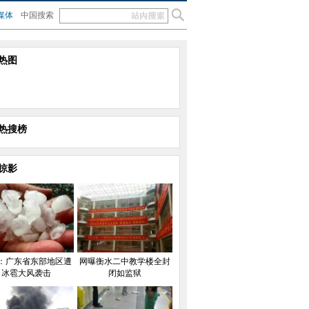
媒体
中国搜索
热图
热搜榜
掠影
：广东省东部地区遭
网曝衡水二中教学楼全封
冰雹大风袭击
闭如监狱