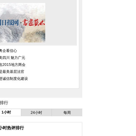
粤企看信心
美四川 魅力广元
焦2015地方两会
是最美基层法官
进诚信制度化建设
排行
1小时
24小时
每周
4小时热评排行