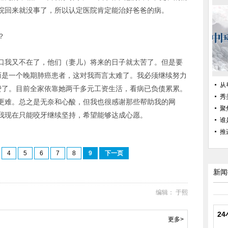
院回来就没事了，所以认定医院肯定能治好爸爸的病。
？
口我又不在了，他们（妻儿）将来的日子就太苦了。但是要
而是一个晚期肺癌患者，这对我而言太难了。我必须继续努力
从
费了。目前全家依靠她两千多元工资生活，看病已负债累累。
秀
更难。总之是无奈和心酸，但我也很感谢那些帮助我的网
聚
我现在只能咬牙继续坚持，希望能够达成心愿。
谁
推
4
5
6
7
8
9
下一页
新闻
编辑： 于熙
2
更多>