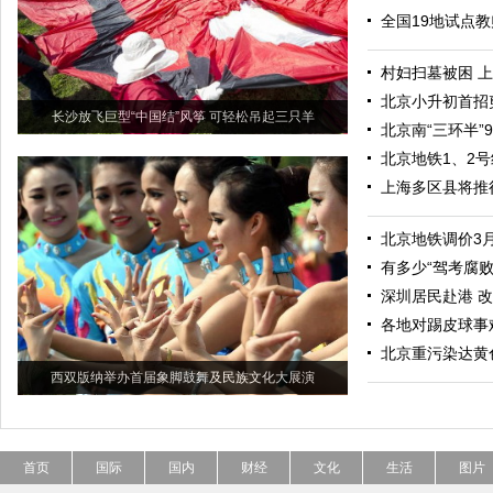
全国19地试点教
村妇扫墓被困 
北京小升初首招
长沙放飞巨型“中国结”风筝 可轻松吊起三只羊
北京南“三环半”
北京地铁1、2
上海多区县将推
北京地铁调价3
有多少“驾考腐败
深圳居民赴港 改
各地对踢皮球事
北京重污染达黄
西双版纳举办首届象脚鼓舞及民族文化大展演
首页
国际
国内
财经
文化
生活
图片