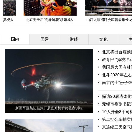
山西太原招聘会应聘者排长龙 场
中国日报一周图片精选：3月21日
面似春运
—27日
国内
国际
财经
文化
北京将出台霾预
教育部:"择校冲
我国最大国有林
北斗2020年左
南京的士“份子钱
探访90后遗体
无锡市委副书记
新疆军区某陆航旅开展直升机群跨昼夜训练
10人开会8个司
第二批公车拍卖
京连续三天空气