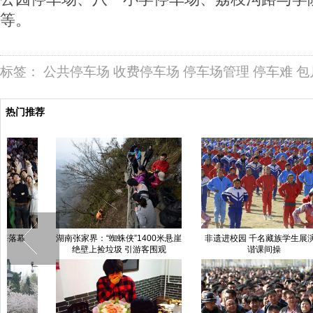
等。
标签：
公共停车场
收费停车场
停车场管理
停车难
包
热门推荐
非遗进校园 千名藏族学生展演果
安徽滁州：山寨版“狮身人面像”成
谐课间操
旅游热点