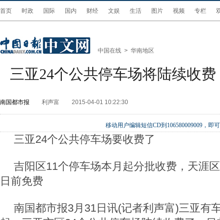
首页
时政
国际
国内
财经
文娱
生活
图片
视频
专栏
中国在线
>
华南地区
三亚24个公共停车场将陆续收费 
南国都市报
利声富
2015-04-01 10:22:30
移动用户编辑短信CD到106580009009
三亚24个公共停车场要收费了
吉阳区11个停车场本月起分批收费，天涯区1
日前免费
南国都市报3月31日讯(记者利声富)三亚有