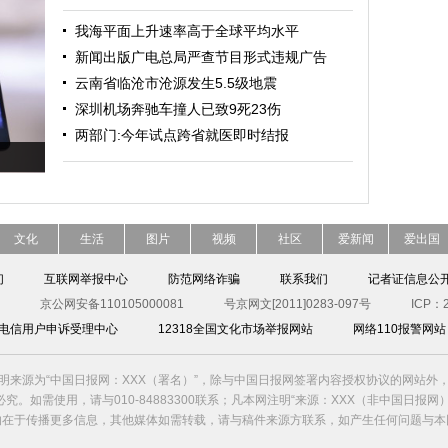
我海平面上升速率高于全球平均水平
新闻出版广电总局严查节目形式违规广告
云南省临沧市沧源发生5.5级地震
深圳机场奔驰车撞人已致9死23伤
两部门:今年试点跨省就医即时结报
文化
生活
图片
视频
社区
爱新闻
爱出国
们
互联网举报中心
防范网络诈骗
联系我们
记者证信息公
京公网安备110105000081
号京网文[2011]0283-097号
ICP：2
00电信用户申诉受理中心
12318全国文化市场举报网站
网络110报警网站
明来源为“中国日报网：XXX（署名）”，除与中国日报网签署内容授权协议的网站外
究。如需使用，请与010-84883300联系；凡本网注明“来源：XXX（非中国日报网
的在于传播更多信息，其他媒体如需转载，请与稿件来源方联系，如产生任何问题与本