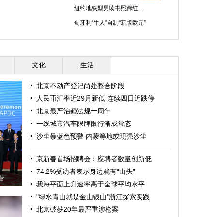
纽约地铁型男读书照蹿红 ...
匈牙利“牛人”自制“新版欧元”
文化
生活
北京不动产登记尚处整合阶段
人民币汇率近29月新低 连续四日近跌停
北京最严治霾法规一周年
一线城市汽车限牌限行渐成常态
沙尘暴蓝色预警 内蒙等地或现强沙尘
京新春首场招聘会：应聘者数量创新低
74.2%受访者表示身边就有“山头”
营
我海平面上升速率高于全球平均水平
"绿水青山就是金山银山"浙江探索实践
北京破获20年最严重涉枪案