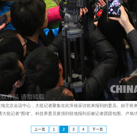
委员驻地北京会议中心，大批记者聚集在此等候采访前来报到的委员。由于前
遇大批记者“围堵”。科技界委员黄强到驻地报到后被记者团团包围。卢旭/东
上一页
1
2
3
4
下一页