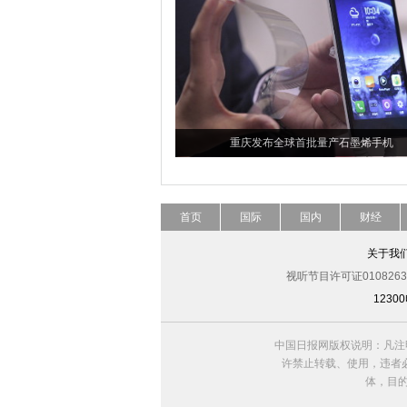
重庆发布全球首批量产石墨烯手机
首页
国际
国内
财经
关于我
视听节目许可证0108263
123
中国日报网版权说明：凡注
许禁止转载、使用，违者必
体，目