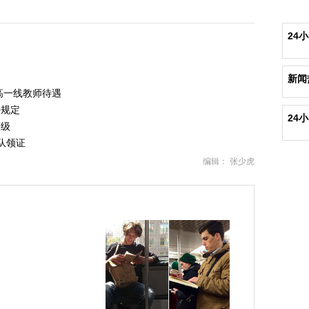
24
新闻
高一线教师待遇
好规定
24
等级
队领证
编辑： 张少虎