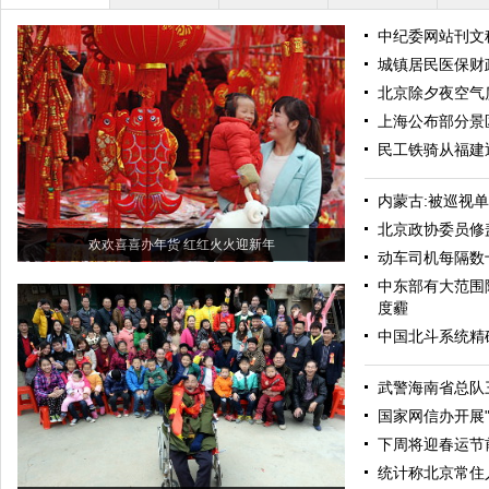
中纪委网站刊文
城镇居民医保财
北京除夕夜空气
上海公布部分景
民工铁骑从福建
内蒙古:被巡视
北京政协委员修
欢欢喜喜办年货 红红火火迎新年
动车司机每隔数
中东部有大范围
度霾
中国北斗系统精
武警海南省总队
国家网信办开展
下周将迎春运节
统计称北京常住