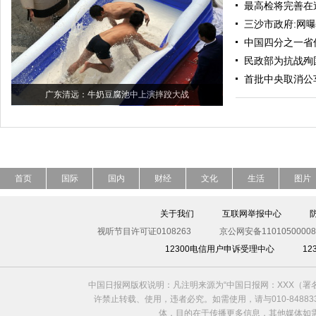
最高检将完善在
三沙市政府:网
中国四分之一省份
民政部为抗战殉
首批中央取消公
广东清远：牛奶豆腐池中上演摔跤大战
首页
国际
国内
财经
文化
生活
图片
关于我们
互联网举报中心
视听节目许可证0108263
京公网安备11010500008
12300电信用户申诉受理中心
1
中国日报网版权说明：凡注明来源为“中国日报网：XXX（
许禁止转载、使用，违者必究。如需使用，请与010-8488
体，目的在于传播更多信息，其他媒体如