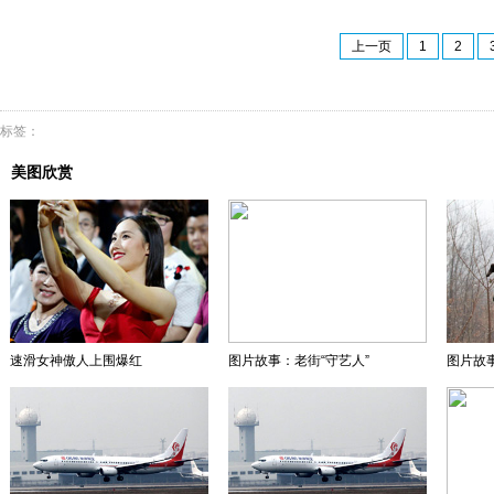
上一页
1
2
标签：
美图欣赏
速滑女神傲人上围爆红
图片故事：老街“守艺人”
图片故事