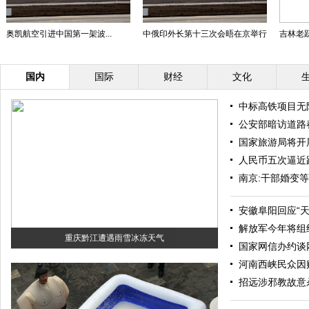
奥凯航空引进中国第一架波...
中俄印外长第十三次会晤在京举行
吉林老跃
国内
国际
财经
文化
中标高铁项目无
公安部暗访道路
国家旅游局将开
人民币五次逼近
南京:干部婚变
安徽阜阳回应“
解放军今年将组
重庆黔江遭遇雨雪冰冻天气
国家网信办约谈
河南西峡民众因
招远涉邪教故意