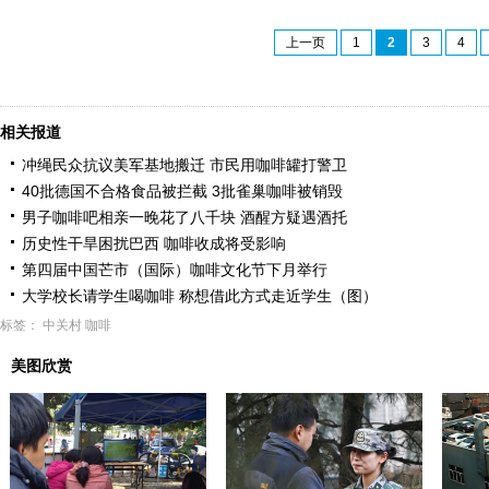
上一页
1
2
3
4
相关报道
冲绳民众抗议美军基地搬迁 市民用咖啡罐打警卫
40批德国不合格食品被拦截 3批雀巢咖啡被销毁
男子咖啡吧相亲一晚花了八千块 酒醒方疑遇酒托
历史性干旱困扰巴西 咖啡收成将受影响
第四届中国芒市（国际）咖啡文化节下月举行
大学校长请学生喝咖啡 称想借此方式走近学生（图）
标签：
中关村
咖啡
美图欣赏