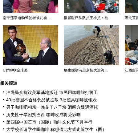
南宁违章电动驾驶者被罚看...
援塞医疗队队员王小艾：被...
湖北宜昌
C罗蝉联金球奖
放生螺蛳污染京杭大运河 ...
江西彭泽
相关报道
冲绳民众抗议美军基地搬迁 市民用咖啡罐打警卫
40批德国不合格食品被拦截 3批雀巢咖啡被销毁
男子咖啡吧相亲一晚花了八千块 酒醒方疑遇酒托
历史性干旱困扰巴西 咖啡收成将受影响
第四届中国芒市（国际）咖啡文化节下月举行
大学校长请学生喝咖啡 称想借此方式走近学生（图）