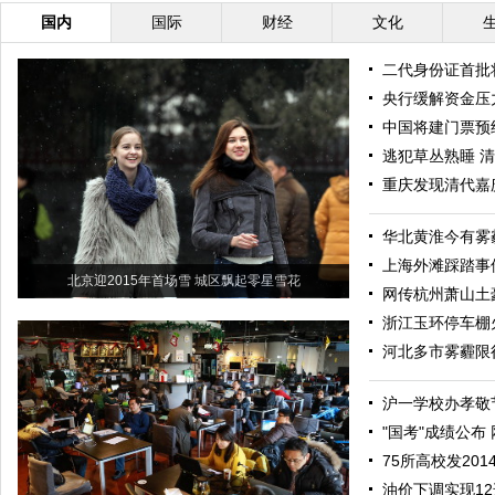
国内
国际
财经
文化
二代身份证首批
央行缓解资金压力
中国将建门票预
逃犯草丛熟睡 
重庆发现清代嘉庆
华北黄淮今有雾
上海外滩踩踏事
北京迎2015年首场雪 城区飘起零星雪花
网传杭州萧山土
浙江玉环停车棚
河北多市雾霾限
沪一学校办孝敬
"国考"成绩公布
75所高校发20
油价下调实现1