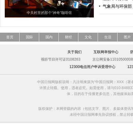
气象局与环保部：
中关村里的那个“神奇”咖啡馆
首页
国际
国内
财经
文化
生活
图片
关于我们
互联网举报中心
视听节目许可证0108263
京公网安备11010500008
12300电信用户申诉受理中心
1
中国日报网版权说明：凡注明来源为“中国日报网：XXX（
许禁止转载、使用，违者必究。如需使用，请与010-8488
体，目的在于传播更多信息，其他媒体如
版权保护：本网登载的内容（包括文字、图片、多媒体资讯
未经中国日报网事先协议授权，禁止转载使用。给