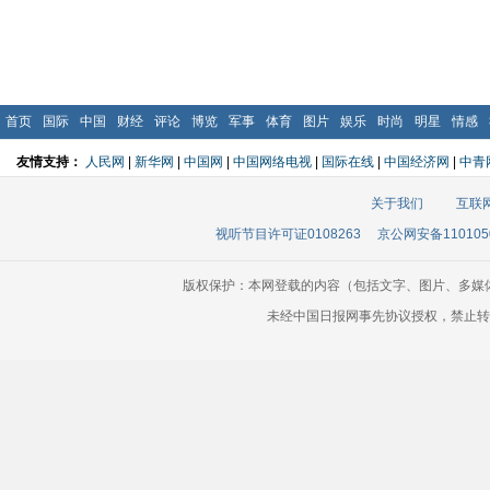
首页
国际
中国
财经
评论
博览
军事
体育
图片
娱乐
时尚
明星
情感
友情支持：
人民网
|
新华网
|
中国网
|
中国网络电视
|
国际在线
|
中国经济网
|
中青
关于我们
互联
视听节目许可证0108263
京公网安备110105
版权保护：本网登载的内容（包括文字、图片、多媒
未经中国日报网事先协议授权，禁止转载使用。