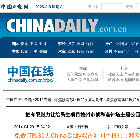
2026-8-8 星期六
用户名
密码
国际
快讯
要闻
时评
财经
股票
理财
保险
房产
海外地产
家居
博览
探索
历史
奇闻
汽车
购车
行情
保养
科技
数码产品
手机
时政
社会
要闻聚焦
时政热点
社会民生
节会大全
人事任免
各地新闻
教育职场
趣闻轶事
中国在线
>
专题
>
2014专题
>
聚焦赣南苏区振兴发展两周年
>
聚焦赣南苏区振兴发
把有限财力让给民生项目赣州市就和谐钟塔主题公
2014-04-29 15:24:12
来源：新华网
打印文章
免费订阅30天China Daily双语新闻手机报：