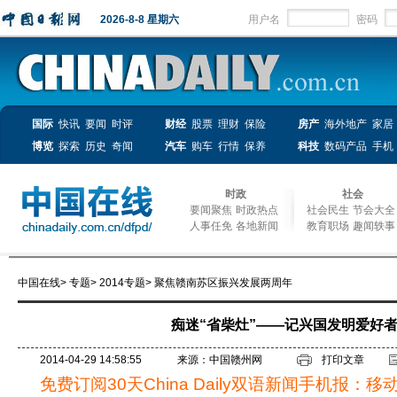
2026-8-8 星期六
用户名
密码
国际
快讯
要闻
时评
财经
股票
理财
保险
房产
海外地产
家居
博览
探索
历史
奇闻
汽车
购车
行情
保养
科技
数码产品
手机
时政
社会
要闻聚焦
时政热点
社会民生
节会大全
人事任免
各地新闻
教育职场
趣闻轶事
中国在线
>
专题
>
2014专题
>
聚焦赣南苏区振兴发展两周年
痴迷“省柴灶”——记兴国发明爱好
2014-04-29 14:58:55
来源：中国赣州网
打印文章
免费订阅30天China Daily双语新闻手机报：