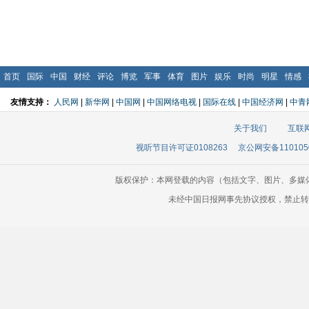
首页
国际
中国
财经
评论
博览
军事
体育
图片
娱乐
时尚
明星
情感
友情支持：
人民网
|
新华网
|
中国网
|
中国网络电视
|
国际在线
|
中国经济网
|
中青
关于我们
互联
视听节目许可证0108263
京公网安备110105
版权保护：本网登载的内容（包括文字、图片、多媒
未经中国日报网事先协议授权，禁止转载使用。