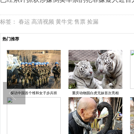
标签：
春运
高清视频
黄牛党
售票
捡漏
热门推荐
国家地理读者最佳摄影作品公布
深圳地铁乘客闯入服务亭抡椅子砸
郑
票务员