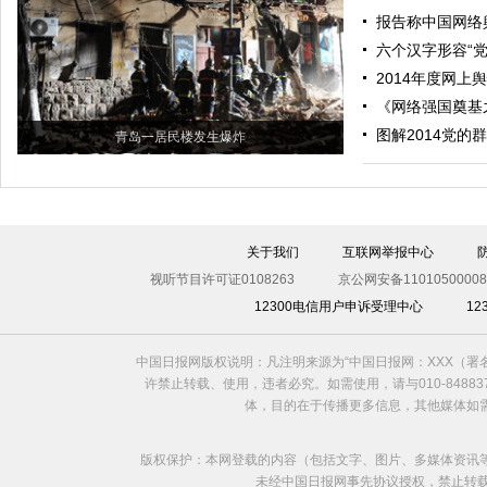
报告称中国网络
六个汉字形容“党建
2014年度网上
《网络强国奠基
图解2014党的
青岛一居民楼发生爆炸
关于我们
互联网举报中心
视听节目许可证0108263
京公网安备11010500008
12300电信用户申诉受理中心
1
中国日报网版权说明：凡注明来源为“中国日报网：XXX（
许禁止转载、使用，违者必究。如需使用，请与010-8488
体，目的在于传播更多信息，其他媒体如
版权保护：本网登载的内容（包括文字、图片、多媒体资讯
未经中国日报网事先协议授权，禁止转载使用。给