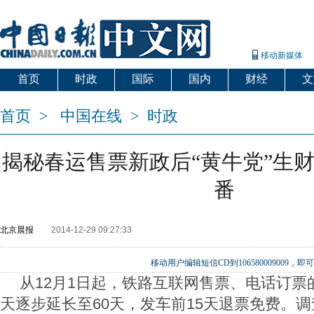
移动新媒体
首页
时政
国际
国内
财经
文
首页
>
中国在线
>
时政
揭秘春运售票新政后“黄牛党”生财
番
北京晨报
2014-12-29 09:27:33
移动用户编辑短信CD到106580009009
从12月1日起，铁路互联网售票、电话订票
天逐步延长至60天，发车前15天退票免费。