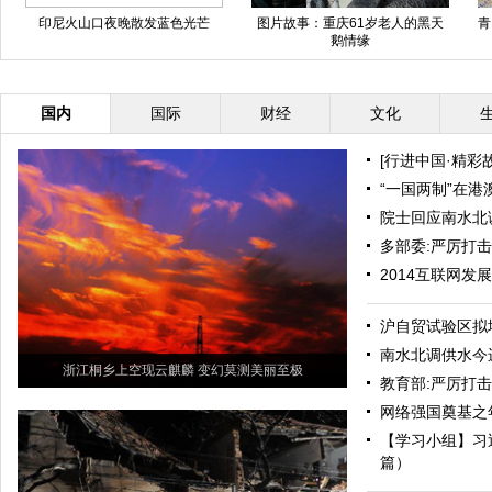
苏格兰湖面出现“飞盘”冰
重庆“光猪跑”迎冬至
南
国内
国际
财经
文化
[行进中国·精彩
“一国两制”在港
院士回应南水北
多部委:严厉打
2014互联网发
沪自贸试验区拟
南水北调供水今
浙江桐乡上空现云麒麟 变幻莫测美丽至极
教育部:严厉打
网络强国奠基之
【学习小组】习
篇）