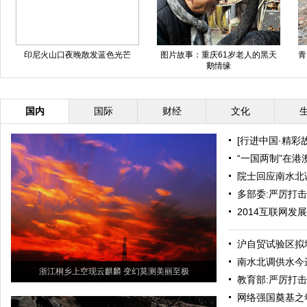
山口夜晚散发蓝色光芒
图片故事：重庆61岁老人的黑天
青岛胶州湾部分
鹅情缘
国内
国际
财经
文化
[行进中国·精彩
“一国两制”在港
院士回应南水北
多部委:严厉打
2014互联网发
沪自贸试验区拟
南水北调供水今
浙江桐乡上空现云麒麟 变幻莫测美丽至极
教育部:严厉打
网络强国奠基之