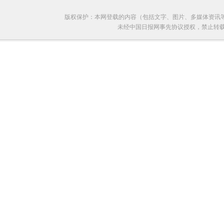
版权保护：本网登载的内容（包括文字、图片、多媒体资讯
未经中国日报网事先协议授权，禁止转载使用。给