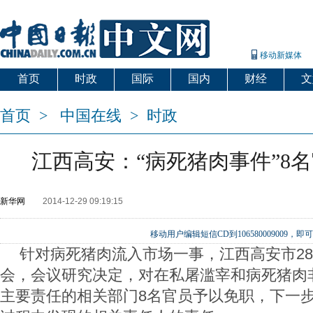
移动新媒体
首页
时政
国际
国内
财经
文
首页
>
中国在线
>
时政
江西高安：“病死猪肉事件”8
新华网
2014-12-29 09:19:15
移动用户编辑短信CD到106580009009
针对病死猪肉流入市场一事，江西高安市2
会，会议研究决定，对在私屠滥宰和病死猪肉
主要责任的相关部门8名官员予以免职，下一