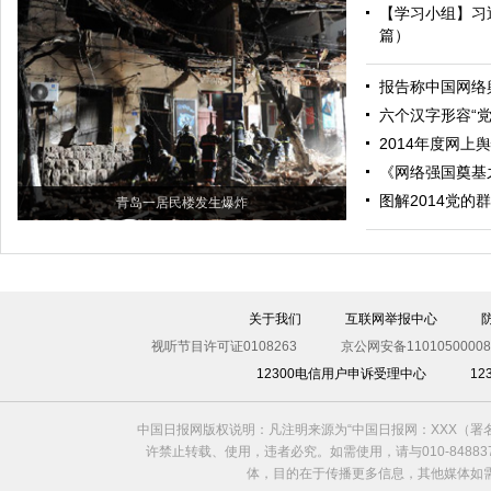
【学习小组】习
篇）
报告称中国网络
六个汉字形容“党建
2014年度网上
《网络强国奠基
图解2014党的
青岛一居民楼发生爆炸
关于我们
互联网举报中心
视听节目许可证0108263
京公网安备11010500008
12300电信用户申诉受理中心
1
中国日报网版权说明：凡注明来源为“中国日报网：XXX（
许禁止转载、使用，违者必究。如需使用，请与010-8488
体，目的在于传播更多信息，其他媒体如