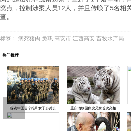
窝点，控制涉案人员12人，并且传唤了5名相
查。
标签：
病死猪肉
免职
高安市
江西高安
畜牧水产局
热门推荐
国首个维和女子步兵班
重庆动物园白虎兄妹首次亮相
2014年10