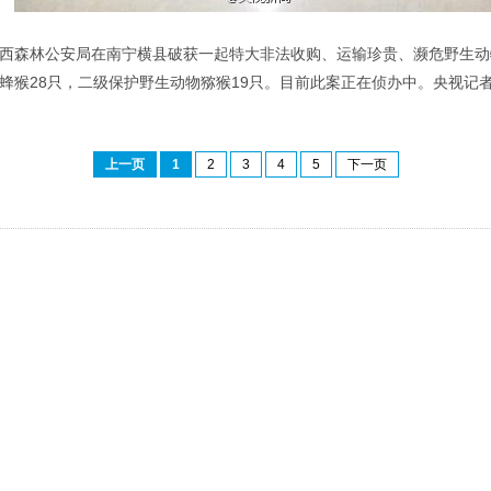
，广西森林公安局在南宁横县破获一起特大非法收购、运输珍贵、濒危野生
物蜂猴28只，二级保护野生动物猕猴19只。目前此案正在侦办中。央视记
上一页
1
2
3
4
5
下一页