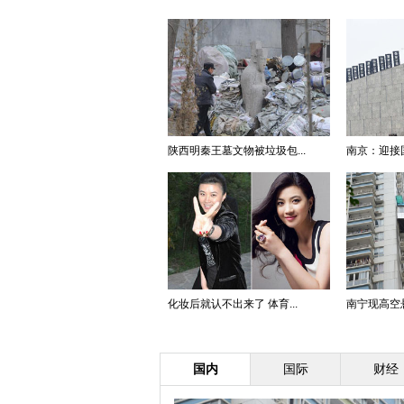
陕西明秦王墓文物被垃圾包...
南京：迎接
化妆后就认不出来了 体育...
南宁现高空悬空
国内
国际
财经