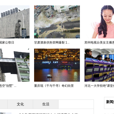
国家公祭日
甘肃酒泉供热管网爆裂 1...
郑州电视台美女主播患癌
“别墅” ...
重庆现《千与千寻》奇幻街景
河北一大学拒绝“课堂低头
新闻
文化
生活