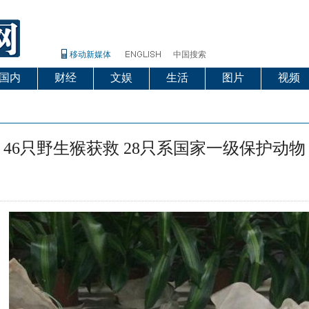
移动新媒体
中国搜索
国内
财经
文娱
生活
图片
视频
46只野生猴获救 28只系国家一级保护动物