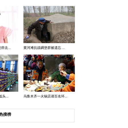
去...
黄河滩抗战碉堡群被遗忘 ...
...
乌鲁木齐一火锅店请百名环...
热搜榜