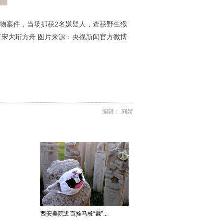
动物案件，当场抓获2名嫌疑人，查获野生猴
者宋大珩方舟 图片来源：央视新闻官方微博
编辑： 刘婧
西安美院近百拴马桩“戴”...