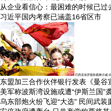
从企业看信心：最困难的时候已过
习近平国内考察已涵盖16省区市
巴西圣保罗载歌载舞示威 抗
东盟加三合作伙伴银行发表《曼谷
美军称波斯湾设施或遭“伊斯兰国”
乌东部炮火纷飞迎“大选” 民间武