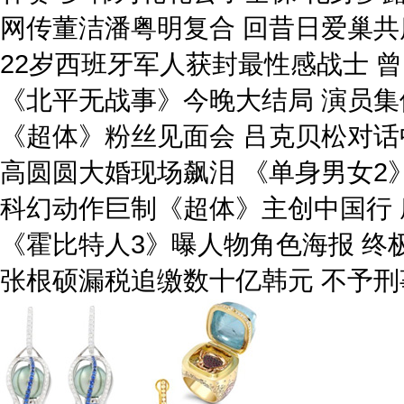
网传董洁潘粤明复合 回昔日爱巢共
22岁西班牙军人获封最性感战士 
《北平无战事》今晚大结局 演员集
《超体》粉丝见面会 吕克贝松对话
高圆圆大婚现场飙泪 《单身男女2》
科幻动作巨制《超体》主创中国行 
《霍比特人3》曝人物角色海报 终
张根硕漏税追缴数十亿韩元 不予刑