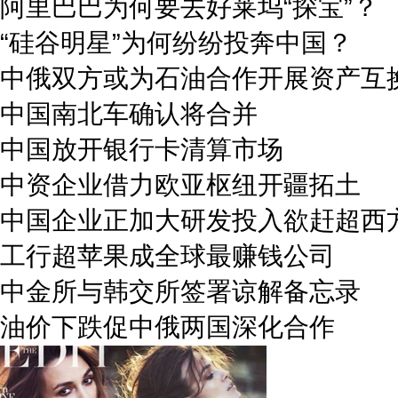
阿里巴巴为何要去好莱坞“探宝”？
“硅谷明星”为何纷纷投奔中国？
中俄双方或为石油合作开展资产互
中国南北车确认将合并
中国放开银行卡清算市场
中资企业借力欧亚枢纽开疆拓土
中国企业正加大研发投入欲赶超西
工行超苹果成全球最赚钱公司
中金所与韩交所签署谅解备忘录
油价下跌促中俄两国深化合作