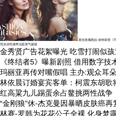
英伦玫瑰凯拉·奈特莉登《Th
范冰冰性感李治廷英气挺拔
金秀贤广告花絮曝光 吃雪打闹似孩
《终结者5》曝新剧照 借用数字技术
玛丽亚再传对嘴假唱 主办:观众耳
林依晨订婚宴宾客单：柯震东胡歌
红高粱九儿踢蛋余占鳌挑两性战争
“金刚狼”休-杰克曼因暴晒皮肤癌再
林赛-罗韩为花花公子全裸 化身梦