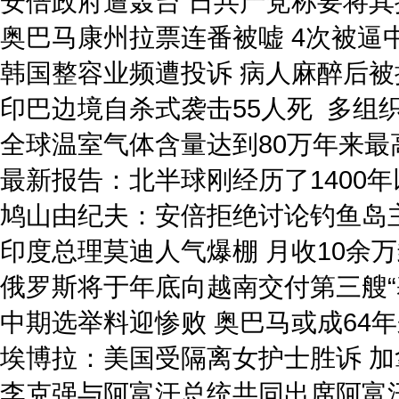
安倍政府遭轰台 日共产党称要将其
奥巴马康州拉票连番被嘘 4次被逼
韩国整容业频遭投诉 病人麻醉后被
印巴边境自杀式袭击55人死 多组
全球温室气体含量达到80万年来最
最新报告：北半球刚经历了1400年
鸠山由纪夫：安倍拒绝讨论钓鱼岛
印度总理莫迪人气爆棚 月收10余
俄罗斯将于年底向越南交付第三艘“
中期选举料迎惨败 奥巴马或成64
埃博拉：美国受隔离女护士胜诉 
李克强与阿富汗总统共同出席阿富