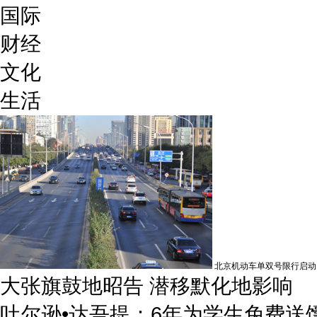
国际
财经
文化
生活
北京机动车单双号限行启动
大张旗鼓地昭告 潜移默化地影响
吐尔逊•达吾提：6年为学生免费送