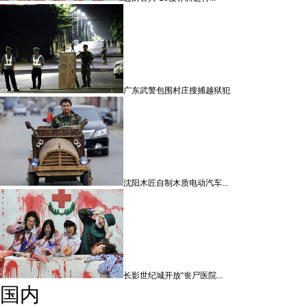
广东武警包围村庄搜捕越狱犯
沈阳木匠自制木质电动汽车...
长影世纪城开放“丧尸医院...
国内