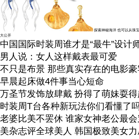
探索神秘海洋 也可以从珠
大公开
中国国际时装周谁才是“最牛”设计
男人说：女人这样戴表最可爱
不只是布景 那些真实存在的电影豪
早晨起床做4件事当心短命
万圣节发饰放肆戴 扮得了萌妹耍得
时装周T台各种新玩法你们看懂了
老婆比美不罢休 谁家女神老公最会
美杂志评全球美人 韩国极致美女力