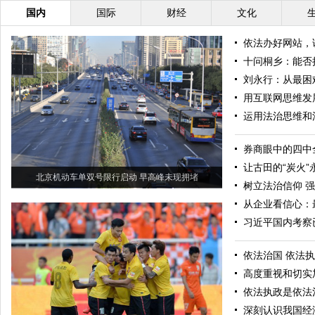
国内
国际
财经
文化
依法办好网站，
十问桐乡：能否
刘永行：从最困
用互联网思维发
运用法治思维和
券商眼中的四中
让古田的“炭火”
北京机动车单双号限行启动 早高峰未现拥堵
树立法治信仰 
从企业看信心：
习近平国内考察
依法治国 依法执
高度重视和切实
依法执政是依法
深刻认识我国经