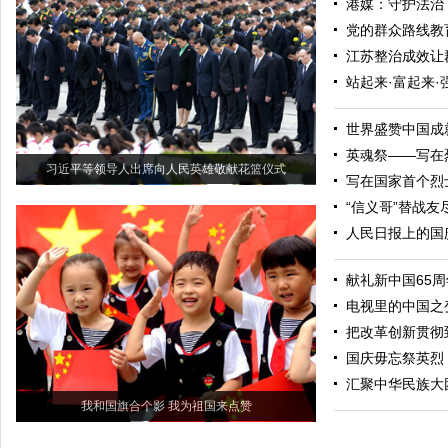
港媒：守护法治
党的群众路线教
江苏整治成效让
站起来·富起来·
世界盛赞中国成
英魂祭——写在
习近平等领导人出席向人民英雄敬献花篮仪式
写在国家首个烈
“信义哥”替战友
人民日报上的国
献礼新中国65
电视里的中国之
把改革创新贯彻
国庆毋忘祭英烈
汇聚中华民族大
我和国旗合个影 我为祖国来点赞