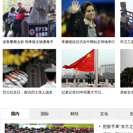
游客攀爬合影 明孝陵文物遭毒手
李娜退役仪式在中网钻石球场举行
环卫工悬
烈士纪念日：探访烈士亲人战友
记者记录20年间重大节日...
高校女生
国内
国际
财经
文化
把脏手离“东方之