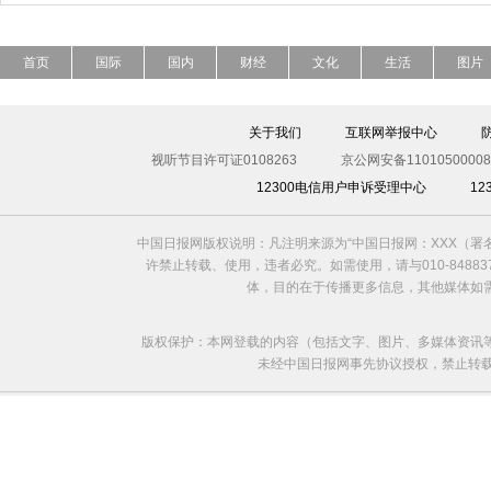
首页
国际
国内
财经
文化
生活
图片
关于我们
互联网举报中心
视听节目许可证0108263
京公网安备11010500008
12300电信用户申诉受理中心
1
中国日报网版权说明：凡注明来源为“中国日报网：XXX（
许禁止转载、使用，违者必究。如需使用，请与010-8488
体，目的在于传播更多信息，其他媒体如
版权保护：本网登载的内容（包括文字、图片、多媒体资讯
未经中国日报网事先协议授权，禁止转载使用。给