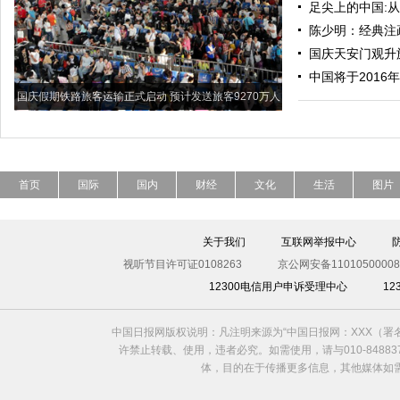
足尖上的中国:从
陈少明：经典注
国庆天安门观升旗
中国将于201
国庆假期铁路旅客运输正式启动 预计发送旅客9270万人
次
首页
国际
国内
财经
文化
生活
图片
关于我们
互联网举报中心
视听节目许可证0108263
京公网安备11010500008
12300电信用户申诉受理中心
1
中国日报网版权说明：凡注明来源为“中国日报网：XXX（
许禁止转载、使用，违者必究。如需使用，请与010-8488
体，目的在于传播更多信息，其他媒体如