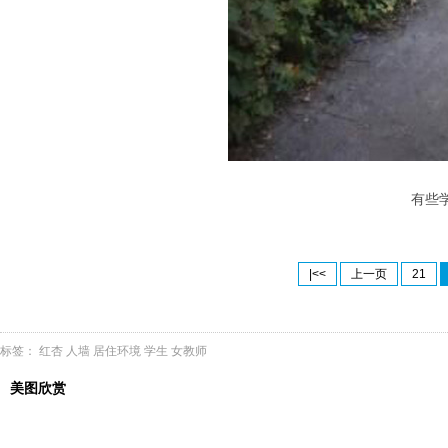
有些学生
|<<
上一页
21
标签：
红杏
人墙
居住环境
学生
女教师
美图欣赏