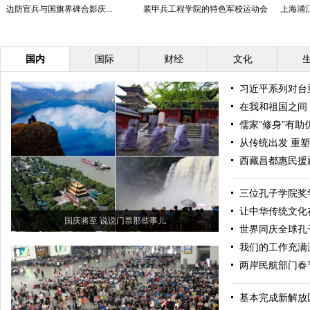
边防官兵与国旗界碑合影庆...
装甲兵工程学院的特色军校运动会
上海浦江
国内
国际
财经
文化
习近平系列对台
在我和祖国之间，
儒家“修身”有
从传统出发 重
西藏昌都惠民援
三位孔子学院奖
让中华传统文化
国庆将至 说说门票那些事儿
世界同庆全球孔
我们的工作充满
两岸民航部门春
基本完成新解放