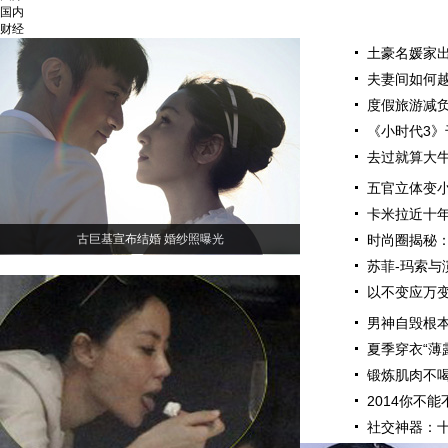
国内
财经
土豪名媛家
夫妻间如何
度假旅游减负
《小时代3》
去过就算大
五官立体变小
卡米拉近十
古巨基宣布结婚 婚纱照曝光
时尚圈揭秘
苏菲-玛索与
以不变应万变
男神自毁根本
夏季穿衣“薄
锻炼肌肉不喝
2014你不
社交神器：