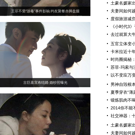
土豪名媛家
夫妻间如何
王菲不受“涉毒”事件影响 约友聚餐赤脚盘腿
度假旅游减负
《小时代3》
去过就算大
五官立体变小
卡米拉近十
时尚圈揭秘
苏菲-玛索与
以不变应万变
古巨基宣布结婚 婚纱照曝光
男神自毁根本
夏季穿衣“薄
锻炼肌肉不喝
2014你不
社交神器：
土豪名媛家
夫妻间如何