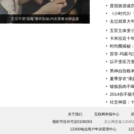
度假旅游减负
《小时代3》
王菲不受“涉毒”事件影响 约友聚餐赤脚盘腿
去过就算大
五官立体变小
卡米拉近十
时尚圈揭秘
苏菲-玛索与
以不变应万变
男神自毁根本
夏季穿衣“薄
锻炼肌肉不喝
2014你不
社交神器：
关于我们
互联网举报中心
视听节目许可证0108263
京公网安备110402
12300电信用户申诉受理中心
1