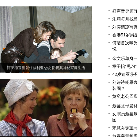
好声音导师阵
朱莉每月找整
刘涛清凉写真
香港51岁男
何洁首次曝光
悦
余文乐单身一
章子怡“见习
阿萨德宣誓就任叙利亚总统 图揭其神秘家庭生活
42岁迪亚茨
刘诗诗杨幂袁
装圈？
黄奕老公回应
聂鑫父母发讣
女演员聂鑫病
图
宋慧乔珠宝写
台媒曝音频