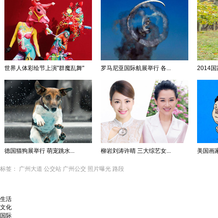
世界人体彩绘节上演"群魔乱舞"
罗马尼亚国际航展举行 各...
2014
德国猫狗展举行 萌宠跳水...
柳岩刘涛许晴 三大综艺女...
美国画
标签：
广州大道
公交站
广州公交
照片曝光
路段
生活
文化
国际