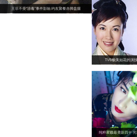
王菲不受“涉毒”事件影响 约友聚餐赤脚盘腿
TVB貌美如花的演
纯粹瞿颖最美新四十 