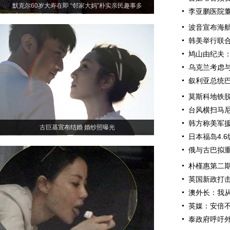
默克尔60岁大寿在即 “邻家大妈”朴实亲民趣事多
李亚鹏医院董
波音宣布海航
韩美举行联
鸠山由纪夫
乌克兰考虑与
叙利亚总统巴
莫斯科地铁脱
台风横扫马尼
韩方称美军
古巨基宣布结婚 婚纱照曝光
日本福岛4.
俄与古巴拟重
朴槿惠第二
英国新政打击
澳外长：我从
英媒：安倍
泰政府呼吁