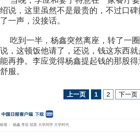
当晚，李应和妻子特意在一家餐厅宴
绍说，这里虽然不是最贵的，不过口碑
了一声，没接话。
吃到一半，杨鑫突然离座，转了一圈
说，这顿饭他请了，还说，钱这东西就
能再挣。李应觉得杨鑫提起钱的那股得
舒服。
上一页
1
2
下一页
标签：
杨鑫
李应
炫富
大学同学
大学时代