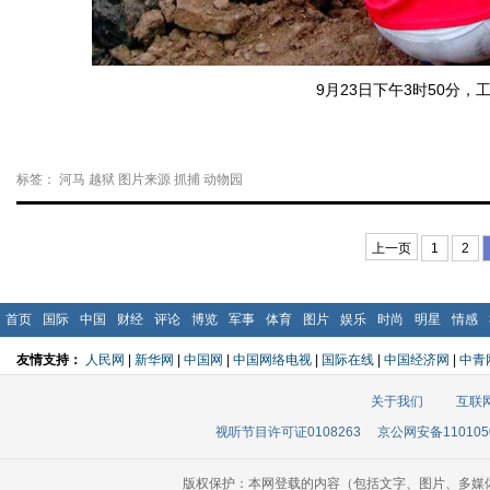
9月23日下午3时50分，
标签：
河马
越狱
图片来源
抓捕
动物园
上一页
1
2
首页
国际
中国
财经
评论
博览
军事
体育
图片
娱乐
时尚
明星
情感
友情支持：
人民网
|
新华网
|
中国网
|
中国网络电视
|
国际在线
|
中国经济网
|
中青
关于我们
互联
视听节目许可证0108263
京公网安备110105
版权保护：本网登载的内容（包括文字、图片、多媒