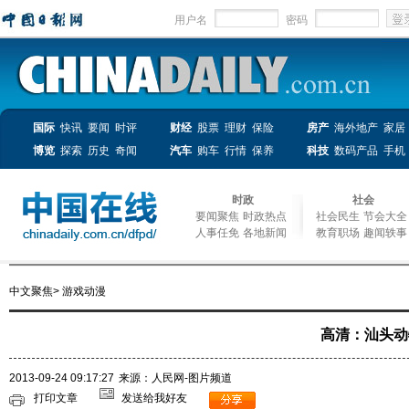
用户名
密码
国际
快讯
要闻
时评
财经
股票
理财
保险
房产
海外地产
家居
博览
探索
历史
奇闻
汽车
购车
行情
保养
科技
数码产品
手机
时政
社会
要闻聚焦
时政热点
社会民生
节会大全
人事任免
各地新闻
教育职场
趣闻轶事
中文聚焦
>
游戏动漫
高清：汕头动
2013-09-24 09:17:27
来源：人民网-图片频道
打印文章
发送给我好友