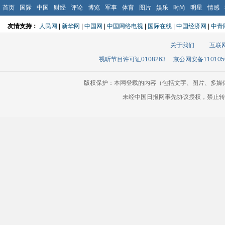
首页
国际
中国
财经
评论
博览
军事
体育
图片
娱乐
时尚
明星
情感
友情支持：
人民网
|
新华网
|
中国网
|
中国网络电视
|
国际在线
|
中国经济网
|
中青
关于我们
互联
视听节目许可证0108263
京公网安备110105
版权保护：本网登载的内容（包括文字、图片、多媒
未经中国日报网事先协议授权，禁止转载使用。