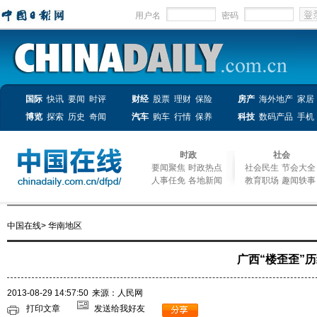
用户名
密码
国际
快讯
要闻
时评
财经
股票
理财
保险
房产
海外地产
家居
博览
探索
历史
奇闻
汽车
购车
行情
保养
科技
数码产品
手机
时政
社会
要闻聚焦
时政热点
社会民生
节会大全
人事任免
各地新闻
教育职场
趣闻轶事
中国在线
>
华南地区
广西“楼歪歪”
2013-08-29 14:57:50
来源：人民网
打印文章
发送给我好友