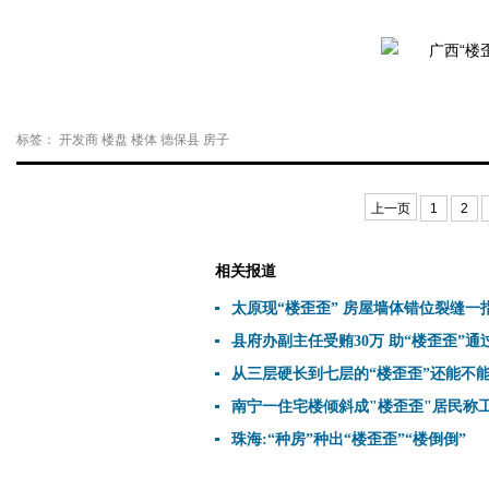
标签：
开发商
楼盘
楼体
德保县
房子
上一页
1
2
相关报道
太原现“楼歪歪” 房屋墙体错位裂缝一指
县府办副主任受贿30万 助“楼歪歪”通
从三层硬长到七层的“楼歪歪”还能不
南宁一住宅楼倾斜成"楼歪歪"居民称
珠海:“种房”种出“楼歪歪”“楼倒倒”