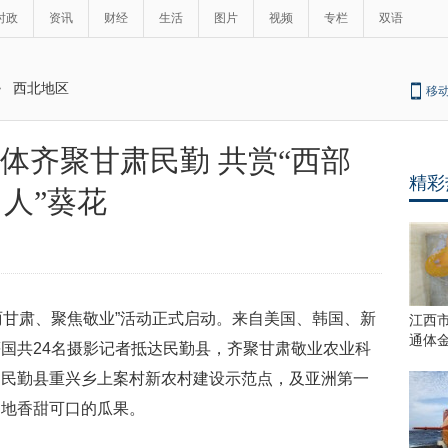
时政
资讯
财经
生活
图片
视频
专栏
双语
>
西北地区
移
体齐聚甘肃民勤 共赏“西部
精彩
人”葵花
美丽甘肃、聚焦敬业”活动正式启动。来自美国、韩国、新
江西
通体
国共24名摄影记者抵达民勤县，齐聚甘肃敬业农业科
了民勤县重兴乡上案村新农村建设示范点，及亚洲第一
当地香甜可口的瓜果。