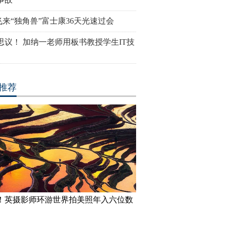
飞来“独角兽”富士康36天光速过会
思议！ 加纳一老师用板书教授学生IT技
推荐
！英摄影师环游世界拍美照年入六位数