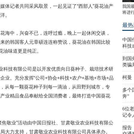
媒体记者共同采风取景，一起见证了“西部人”葵花油产
我国
将进
海洋。
最热
在花海中，兴奋不已，连呼过瘾，晚上一起休闲交谈，
中国
同来的韩国客人元章硕连连称赞说，葵花油在韩国比较
科技
葵花油味道更是纯正。
到国
类骗
农业科技有限公司是以开发优质向日葵种子、栽培技术研
柯曼
业。充分发挥“公司+协会+科技+农户+基地+市场+品
式”，从每一颗葵花种子到每一滴油，从田野到城市，专
多个
花产业精品食品奉献给全国消费者，最终打造中国葵花
奔”
6位
记令
聚焦敬业”活动由中国日报社、甘肃敬业农业科技有限公
报告
游局大力支持，甘肃敬业农业科技有限公司具体承办。
交通