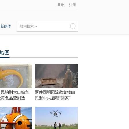
登录
注册
动新媒体
站内搜索
热图
市民钓到大口鲇鱼
两件圆明园流散文物由
金黄色晶莹剔透
民盟中央启程“回家”