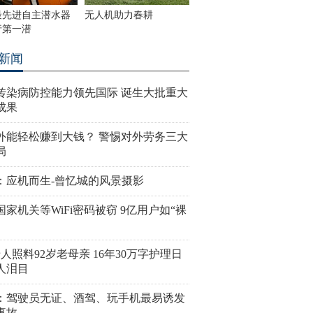
最先进自主潜水器
无人机助力春耕
行第一潜
新闻
传染病防控能力领先国际 诞生大批重大
成果
外能轻松赚到大钱？ 警惕对外劳务三大
局
：应机而生-曾忆城的风景摄影
国家机关等WiFi密码被窃 9亿用户如“裸
老人照料92岁老母亲 16年30万字护理日
人泪目
：驾驶员无证、酒驾、玩手机最易诱发
事故