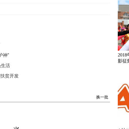
节
20
护神”
影征
员生活
村扶贫开发
换一批