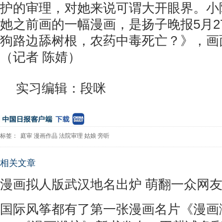
护的审理，对她来说可谓大开眼界。小
她之前画的一幅漫画，是扬子晚报5月2
狗路边舔树根，农药中毒死亡？》，画
（记者 陈婧）
实习编辑：段咪
标签：
庭审
漫画作品
法院审理
姑娘
旁听
相关文章
漫画拟人版武汉地名出炉 萌翻一众网
国际风筝都有了第一张漫画名片《漫画