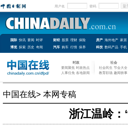
用户名
密码
国际
快讯
要闻
时评
财经
股票
理财
保险
房产
海外地产
家居
博览
探索
历史
奇闻
汽车
购车
行情
保养
科技
数码产品
手机
时政
社会
要闻聚焦
时政热点
社会民生
节会大全
人事任免
各地新闻
教育职场
趣闻轶事
中国在线
>
本网专稿
浙江温岭：