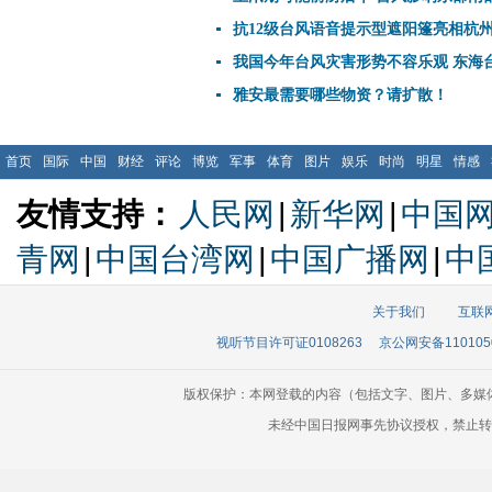
抗12级台风语音提示型遮阳篷亮相杭
我国今年台风灾害形势不容乐观 东海
雅安最需要哪些物资？请扩散！
首页
国际
中国
财经
评论
博览
军事
体育
图片
娱乐
时尚
明星
情感
友情支持：
人民网
|
新华网
|
中国
青网
|
中国台湾网
|
中国广播网
|
中
关于我们
互联
视听节目许可证0108263
京公网安备110105
版权保护：本网登载的内容（包括文字、图片、多媒
未经中国日报网事先协议授权，禁止转载使用。