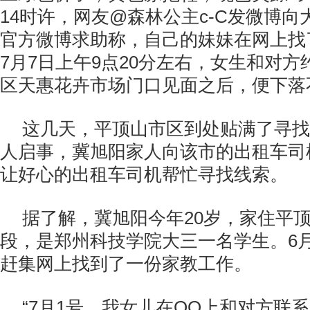
14时许，网友@森林公主c-C发微博
官方微博求助称，自己的妹妹在网上找
7月7日上午9点20分左右，女生和对
区天惠花卉市场门口见面之后，便下落
这几天，平顶山市区到处贴满了寻找
人启事，冀旭阳家人向该市的出租车司
让好心的出租车司机帮忙寻找线索。
据了解，冀旭阳今年20岁，家住平
段，是郑州科技学院大三一名学生。6月
赶集网上找到了一份家教工作。
“7月1号，我女儿在QQ上和对方联