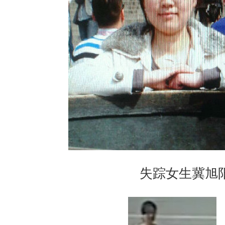
失踪女生冀旭