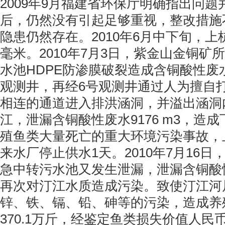
2009年9月福建省环保厅明确指出问
后，仍然没有引起足够重视，整改措施
隐患仍然存在。2010年6月中下旬，上杭
毫米。2010年7月3日，紫金山金铜矿
水池HDPE防渗膜破裂造成含铜酸性废
观测井，再经6号观测井通过人为擅自
相连的通道进入排洪涵洞，并溢出涵洞
江，泄漏含铜酸性废水9176 m3，造
殖鱼类大量死亡的重大环境污染事故，
来水厂停止供水1天。2010年7月16日
急中转污水池又发生泄漏，泄漏含铜酸性废
再次对汀江水质造成污染。致使汀江河
锌、铁、镉、铅、砷等的污染，造成养
370.1万斤，经鉴定鱼类损失价值人民币2