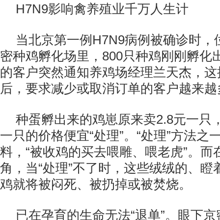
H7N9影响禽养殖业千万人生计
当北京第一例H7N9病例被确诊时
密种鸡孵化场里，800只种鸡刚刚孵化
的客户突然通知养鸡场经理兰天杰，这
后，要求减少或取消订单的客户越来越
种蛋孵出来的鸡崽原来卖2.8元一只
一只的价格便宜“处理”。“处理”方法之
料，“被收鸡的买去喂雕、喂老虎”。而
角，当“处理”不了时，这些绒绒的、瞪
鸡就将被闷死、被扔掉或被焚烧。
已在孕育的生命无法“退单”。眼下京