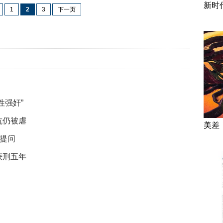
新时
1
2
3
下一页
性强奸”
抗仍被虐
美差
者提问
获刑五年