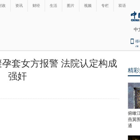
时政
资讯
财经
生活
图片
视频
专栏
双语
中
移
体
孕套女方报警 法院认定构成
精彩
强奸
俯瞰
燕翼
通