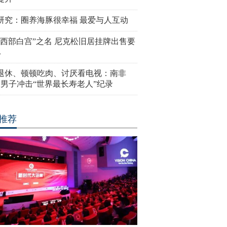
研究：圈养海豚很幸福 最爱与人互动
“西部白宫”之名 尼克松旧居挂牌出售要
亿
岁退休、顿顿吃肉、讨厌看电视：南非
4岁男子冲击“世界最长寿老人”纪录
推荐