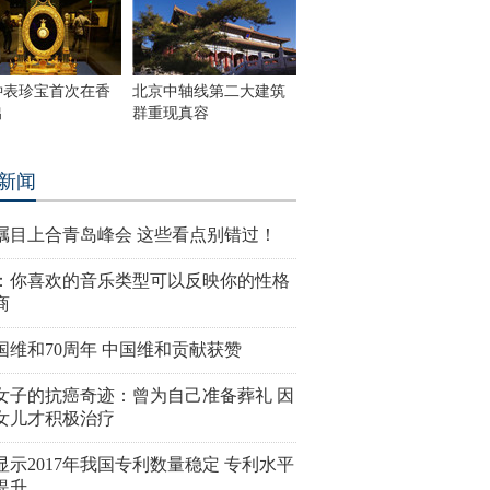
钟表珍宝首次在香
北京中轴线第二大建筑
出
群重现真容
新闻
瞩目上合青岛峰会 这些看点别错过！
：你喜欢的音乐类型可以反映你的性格
商
国维和70周年 中国维和贡献获赞
女子的抗癌奇迹：曾为自己准备葬礼 因
女儿才积极治疗
显示2017年我国专利数量稳定 专利水平
提升