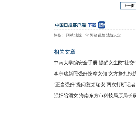
上一页
标签：
阿斌
法院一审
阿敏
乱性
法院认定
相关文章
中南大学编安全手册 提醒女生防“社交
李宗瑞新照强奸按摩女佣 女方挣扎抵
“正当强奸”提问惹烦瑞安 两次打断记
强奸陪酒女 海南东方市科技局原局长