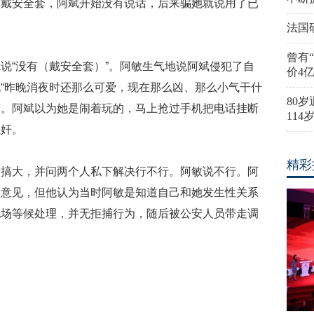
有戴安全套，阿斌开始没有说话，后来骗她就说用了已
法国
曾有
说“没有（戴安全套）”。阿敏生气地说阿斌侵犯了自
价4
“昨晚消夜时还那么可爱，现在那么凶、那么小气干什
80
报警。阿斌以为她是闹着玩的，马上抢过手机把电话挂断
11
强奸。
精彩
情搞大，并问两个人私下解决行不行。阿敏说不行。阿
的意见，但他认为当时阿敏是知道自己和她发生性关系
现场等候处理，并无拒捕行为，随后被公安人员带走调