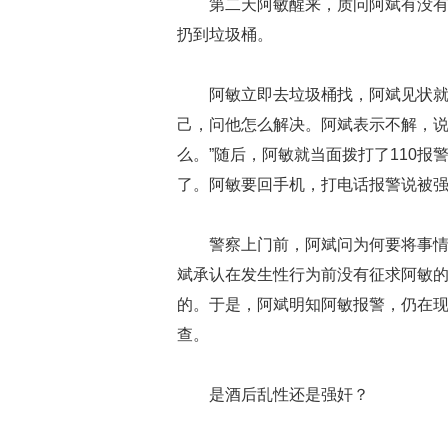
第二天阿敏醒来，质问阿斌有没
扔到垃圾桶。
阿敏立即去垃圾桶找，阿斌见状就
己，问他怎么解决。阿斌表示不解，说
么。”随后，阿敏就当面拨打了110
了。阿敏要回手机，打电话报警说被
警察上门前，阿斌问为何要将事
斌承认在发生性行为前没有征求阿敏
的。于是，阿斌明知阿敏报警，仍在
查。
是酒后乱性还是强奸？