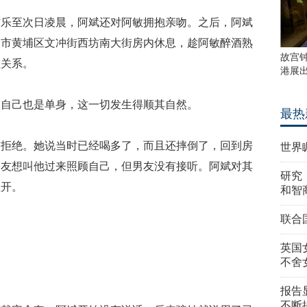
作乐至次日凌晨，阿斌还对阿敏拥抱亲吻。之后，阿斌
州市黄埔区文冲街西坊南大街房内休息，趁阿敏醉酒熟
故宫
性关系。
港展
，自己也是单身，这一切发生得顺其自然。
最热
过拒绝。她说当时已经喝多了，而且还摔倒了，回到房
世界
男友想叫他过来照顾自己，但男友没有接听。阿斌对其
研究
推开。
和智
联合
英国
不舍
报告
不断