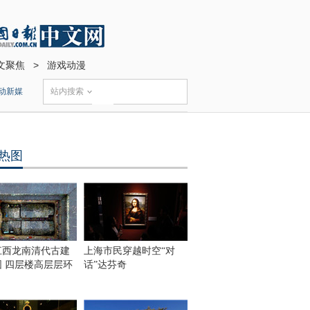
文聚焦
>
游戏动漫
动新媒
站内搜索
热图
江西龙南清代古建
上海市民穿越时空“对
围 四层楼高层层环
话”达芬奇