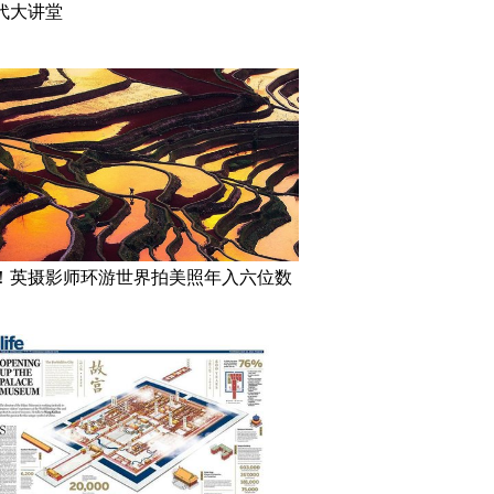
代大讲堂
！英摄影师环游世界拍美照年入六位数