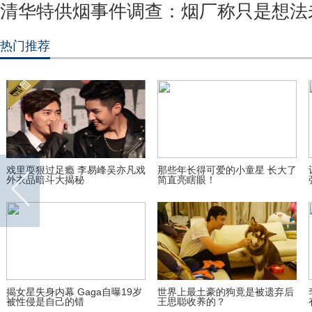
清华特供烟事件调查：烟厂称只是想法
热门推荐
戏里耍狠过足瘾 李易峰吴亦凡戏
那些年长得可爱的小童星 长大了
外衣品暗斗大揭秘
简直亮瞎眼！
揭女星失身内幕 Gaga自曝19岁
世界上最土豪的狗竟是被遗弃后
被性侵是自己的错
王思聪收养的？