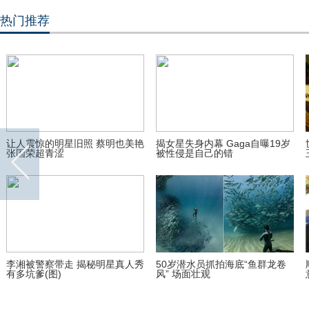
热门推荐
揭女星失身内幕 Gaga自曝19岁
世界上最土豪的狗竟是被遗弃后
被性侵是自己的错
王思聪收养的？
50岁潜水员抓拍海底“鱼群龙卷
顺丰就快递员被打再发声明:不同
风” 场面壮观
意对方调解诉求