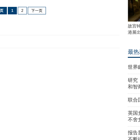
页
1
2
下一页
故宫
港展
最热
世界
研究
和智
联合
英国
不舍
报告
不断