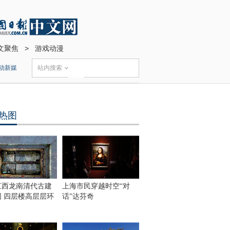
文聚焦
>
游戏动漫
动新媒
站内搜索
热图
江西龙南清代古建
上海市民穿越时空“对
围 四层楼高层层环
话”达芬奇