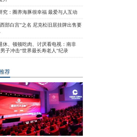
研究：圈养海豚很幸福 最爱与人互动
“西部白宫”之名 尼克松旧居挂牌出售要
亿
岁退休、顿顿吃肉、讨厌看电视：南非
4岁男子冲击“世界最长寿老人”纪录
推荐