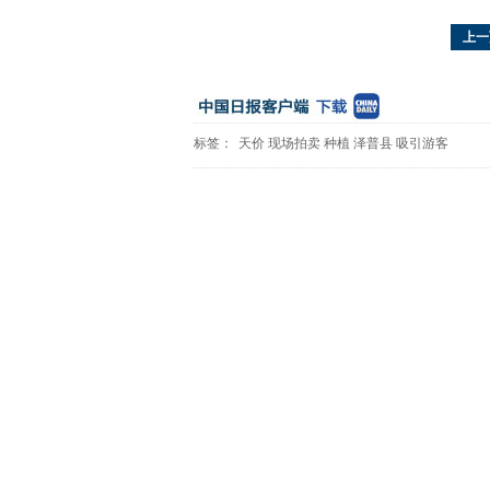
上一
标签：
天价
现场拍卖
种植
泽普县
吸引游客