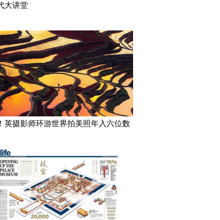
代大讲堂
！英摄影师环游世界拍美照年入六位数