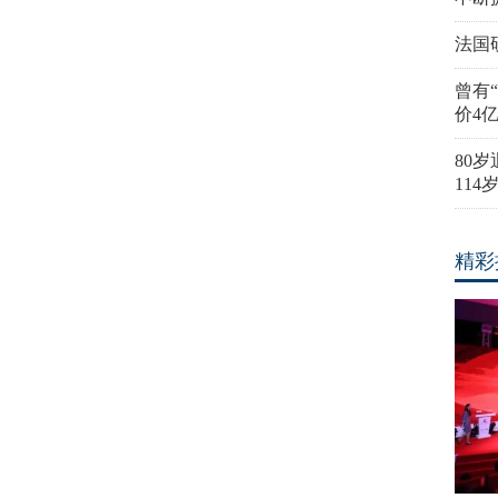
法国
曾有
价4
80
11
精彩