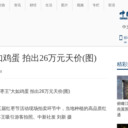
时政
资讯
财经
生活
图片
视频
专栏
双语
中
移
体
鸡蛋 拍出26万元天价(图)
精彩
39
俯瞰
五届红枣节活动现场拍卖环节中，当地种植的高品质红
燕翼
通
王吸引游客拍照。中新社发 刘新 摄