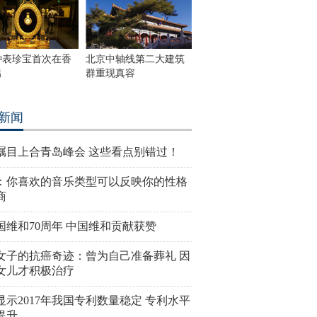
钟表珍宝首次在香
北京中轴线第二大建筑
出
群重现真容
新闻
瞩目上合青岛峰会 这些看点别错过！
：你喜欢的音乐类型可以反映你的性格
商
国维和70周年 中国维和贡献获赞
女子的抗癌奇迹：曾为自己准备葬礼 因
女儿才积极治疗
显示2017年我国专利数量稳定 专利水平
提升