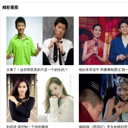
精彩看图
太像了！这些明星真的不是一个妈生的？
他比朱军还牛 和董卿相爱过 因
刘诗诗 请控制一下你的颜值
揭86版《西游记》里女妖精归宿