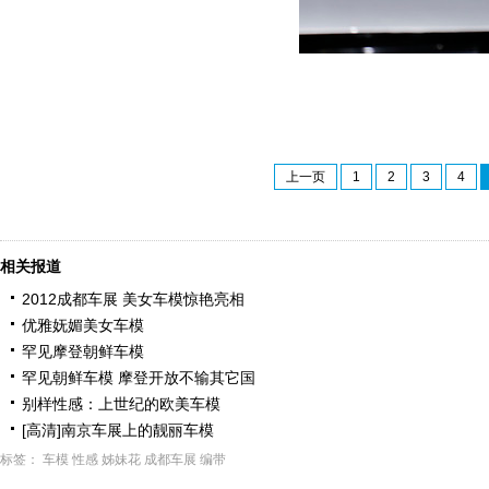
上一页
1
2
3
4
相关报道
2012成都车展 美女车模惊艳亮相
优雅妩媚美女车模
罕见摩登朝鲜车模
罕见朝鲜车模 摩登开放不输其它国
别样性感：上世纪的欧美车模
[高清]南京车展上的靓丽车模
标签：
车模
性感
姊妹花
成都车展
编带