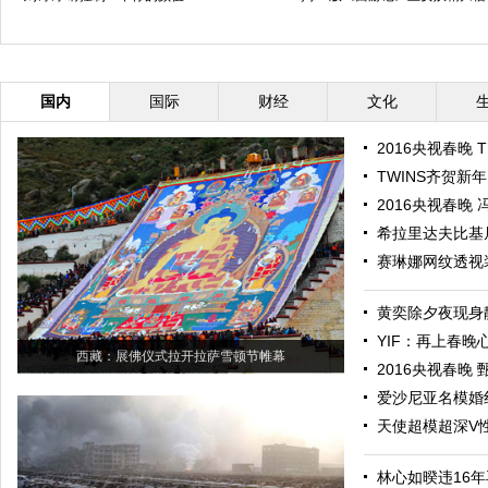
国内
国际
财经
文化
2016央视春晚 
TWINS齐贺新
2016央视春晚
希拉里达夫比基
赛琳娜网纹透视
黄奕除夕夜现身
YIF：再上春晚
西藏：展佛仪式拉开拉萨雪顿节帷幕
2016央视春晚
爱沙尼亚名模婚
天使超模超深V
林心如暌违16年