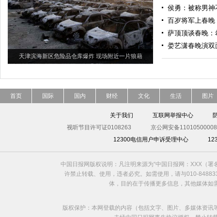
侯勇：被称男神
百岁将军上春晚 
萨顶顶谈春晚：
娄艺潇春晚演双
天津滨海新区危险品仓库爆炸 现场附近一片狼藉
首页
国际
国内
财经
文化
生活
图片
关于我们
互联网举报中心
视听节目许可证0108263
京公网安备11010500008
12300电信用户申诉受理中心
1
中国日报网版权说明：凡注明来源为“中国日报网：XXX（
许禁止转载、使用，违者必究。如需使用，请与010-8488
体，目的在于传播更多信息，其他媒体如
版权保护：本网登载的内容（包括文字、图片、多媒体资讯